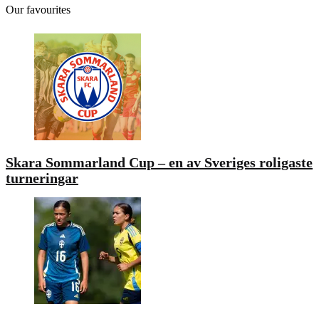
Our favourites
Skara Sommarland Cup – en av Sveriges roligaste
turneringar