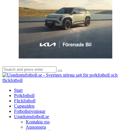
Search
Search
for:
U
-
S
Start
s
Pojkfotboll
s
Flickfotboll
f
Cupguiden
p
Fotbollsövningar
o
Ungdomsfotboll.se
f
Kontakta oss
Annonsera