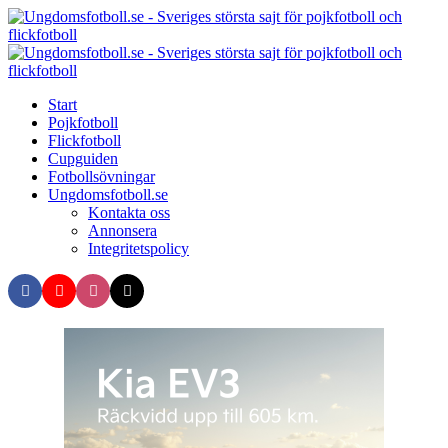
Menu
Search
Menu
U
-
S
Start
s
Pojkfotboll
s
Flickfotboll
f
Cupguiden
p
Fotbollsövningar
o
Ungdomsfotboll.se
f
Kontakta oss
Annonsera
Integritetspolicy
Search