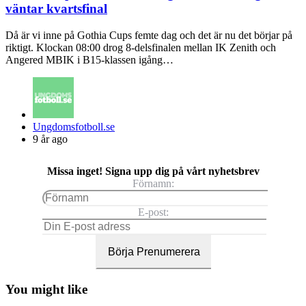
väntar kvartsfinal
Då är vi inne på Gothia Cups femte dag och det är nu det börjar på
riktigt. Klockan 08:00 drog 8-delsfinalen mellan IK Zenith och
Angered MBIK i B15-klassen igång…
Posted
Ungdomsfotboll.se
by
9 år ago
Missa inget! Signa upp dig på vårt nyhetsbrev
Förnamn:
E-post:
You might like