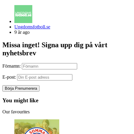
Posted
Ungdomsfotboll.se
by
9 år ago
Missa inget! Signa upp dig på vårt
nyhetsbrev
Förnamn:
E-post:
You might like
Our favourites