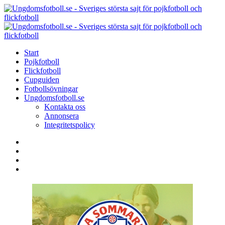
Menu
Search
Menu
U
-
S
Start
s
Pojkfotboll
s
Flickfotboll
f
Cupguiden
p
Fotbollsövningar
o
Ungdomsfotboll.se
f
Kontakta oss
Annonsera
Integritetspolicy
Search