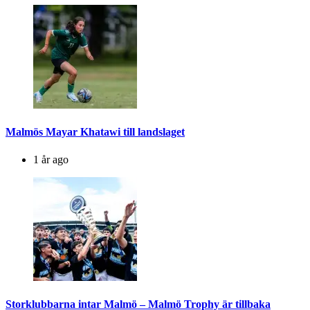
Malmös Mayar Khatawi till landslaget
1 år ago
Storklubbarna intar Malmö – Malmö Trophy är tillbaka