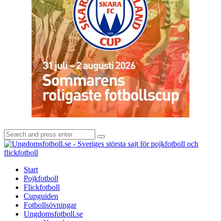
Search
Search
for:
U
-
S
Start
s
Pojkfotboll
s
Flickfotboll
f
Cupguiden
p
Fotbollsövningar
o
Ungdomsfotboll.se
f