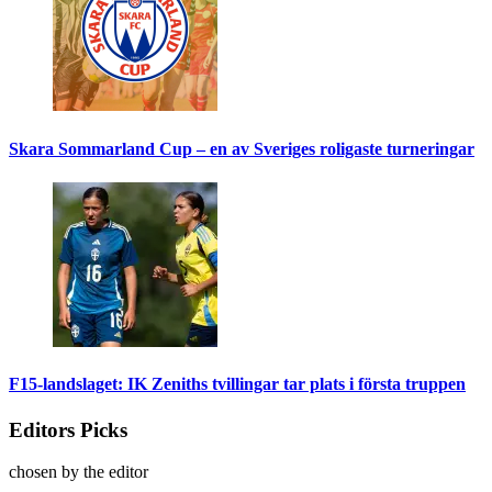
Skara Sommarland Cup – en av Sveriges roligaste turneringar
F15-landslaget: IK Zeniths tvillingar tar plats i första truppen
Editors Picks
chosen by the editor