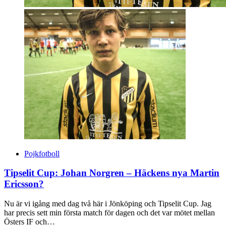
Pojkfotboll
Tipselit Cup: Johan Norgren – Häckens nya Martin
Ericsson?
Nu är vi igång med dag två här i Jönköping och Tipselit Cup. Jag
har precis sett min första match för dagen och det var mötet mellan
Östers IF och…