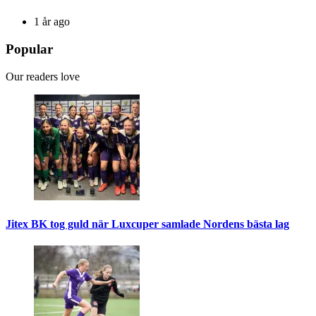
1 år ago
Popular
Our readers love
Jitex BK tog guld när Luxcuper samlade Nordens bästa lag