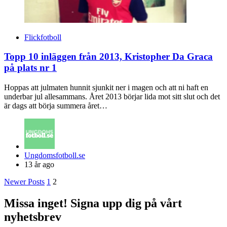
Flickfotboll
Topp 10 inläggen från 2013, Kristopher Da Graca
på plats nr 1
Hoppas att julmaten hunnit sjunkit ner i magen och att ni haft en
underbar jul allesammans. Året 2013 börjar lida mot sitt slut och det
är dags att börja summera året…
Posted
Ungdomsfotboll.se
by
13 år ago
Posts
Newer Posts
1
2
navigation
Missa inget! Signa upp dig på vårt
nyhetsbrev