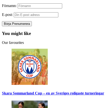
Förnamn:
E-post:
You might like
Our favourites
Skara Sommarland Cup – en av Sveriges roligaste turneringar