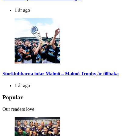
1 år ago
Storklubbarna intar Malmö – Malmö Trophy är tillbaka
1 år ago
Popular
Our readers love