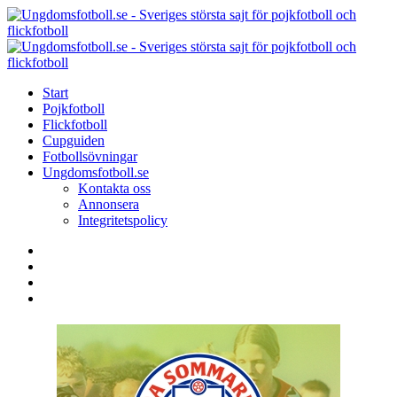
Menu
Search
Menu
U
-
S
Start
s
Pojkfotboll
s
Flickfotboll
f
Cupguiden
p
Fotbollsövningar
o
Ungdomsfotboll.se
f
Kontakta oss
Annonsera
Integritetspolicy
Search