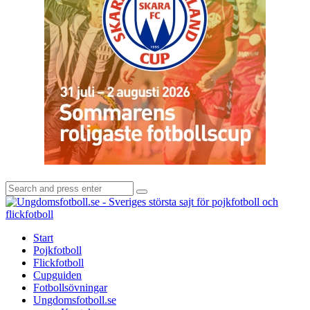
Search
Search
for:
U
-
S
Start
s
Pojkfotboll
s
Flickfotboll
f
Cupguiden
p
Fotbollsövningar
o
Ungdomsfotboll.se
f