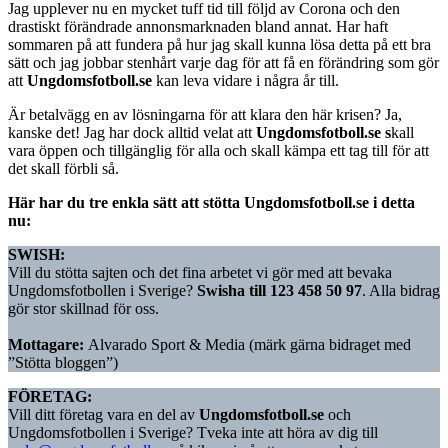
Jag upplever nu en mycket tuff tid till följd av Corona och den
drastiskt förändrade annonsmarknaden bland annat. Har haft
sommaren på att fundera på hur jag skall kunna lösa detta på ett bra
sätt och jag jobbar stenhårt varje dag för att få en förändring som gör
att
Ungdomsfotboll.se
kan leva vidare i några år till.
Är betalvägg en av lösningarna för att klara den här krisen? Ja,
kanske det! Jag har dock alltid velat att
Ungdomsfotboll.se s
kall
vara öppen och tillgänglig för alla och skall kämpa ett tag till för att
det skall förbli så.
Här har du tre enkla sätt att stötta Ungdomsfotboll.se i detta
nu:
SWISH:
Vill du stötta sajten och det fina arbetet vi gör med att bevaka
Ungdomsfotbollen i Sverige?
Swisha till 123 458 50 97
. Alla bidrag
gör stor skillnad för oss.
Mottagare:
Alvarado Sport & Media (märk gärna bidraget med
”Stötta bloggen”)
FÖRETAG:
Vill ditt företag vara en del av
Ungdomsfotboll.se
och
Ungdomsfotbollen i Sverige? Tveka inte att höra av dig till