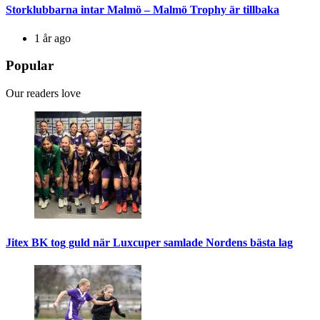
Storklubbarna intar Malmö – Malmö Trophy är tillbaka
1 år ago
Popular
Our readers love
Jitex BK tog guld när Luxcuper samlade Nordens bästa lag