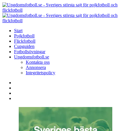
Menu
Search
Menu
U
-
S
Start
s
Pojkfotboll
s
Flickfotboll
f
Cupguiden
p
Fotbollsövningar
o
Ungdomsfotboll.se
f
Kontakta oss
Annonsera
Integritetspolicy
Search