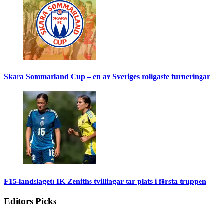
Skara Sommarland Cup – en av Sveriges roligaste turneringar
F15-landslaget: IK Zeniths tvillingar tar plats i första truppen
Editors Picks