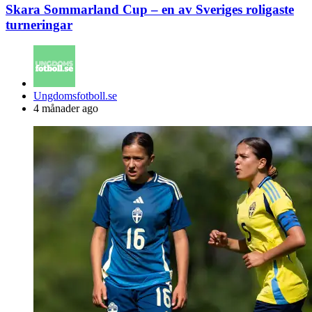
Skara Sommarland Cup – en av Sveriges roligaste
turneringar
Posted
Ungdomsfotboll.se
by
4 månader ago