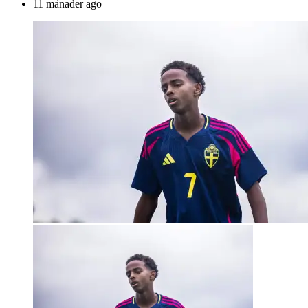
by
11 månader ago