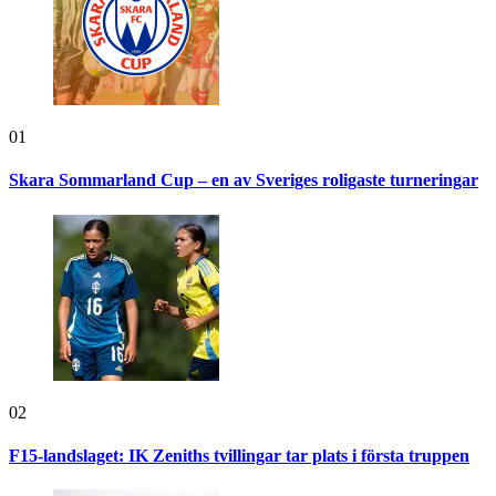
01
Skara Sommarland Cup – en av Sveriges roligaste turneringar
02
F15-landslaget: IK Zeniths tvillingar tar plats i första truppen