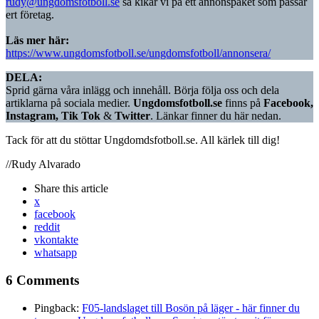
rudy@ungdomsfotboll.se
så kikar vi på ett annonspaket som passar
ert företag.
Läs mer här:
https://www.ungdomsfotboll.se/ungdomsfotboll/annonsera/
DELA:
Sprid gärna våra inlägg och innehåll. Börja följa oss och dela
artiklarna på sociala medier.
Ungdomsfotboll.se
finns på
Facebook,
Instagram, Tik Tok
&
Twitter
. Länkar finner du här nedan.
Tack för att du stöttar Ungdomdsfotboll.se. All kärlek till dig!
//Rudy Alvarado
Share
this article
x
facebook
reddit
vkontakte
whatsapp
6 Comments
Pingback:
F05-landslaget till Bosön på läger - här finner du