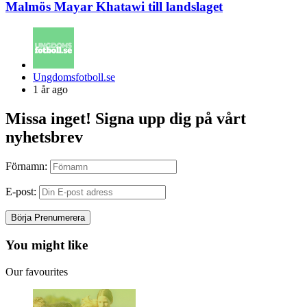
Malmös Mayar Khatawi till landslaget
Posted
Ungdomsfotboll.se
by
1 år ago
Missa inget! Signa upp dig på vårt
nyhetsbrev
Förnamn:
E-post:
You might like
Our favourites