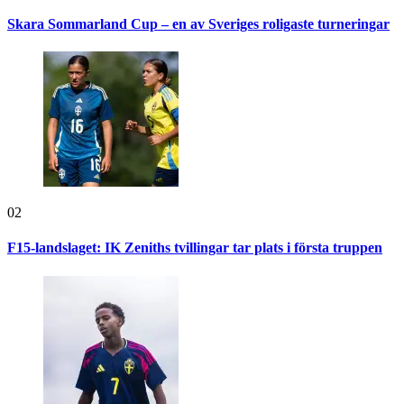
Skara Sommarland Cup – en av Sveriges roligaste turneringar
02
F15-landslaget: IK Zeniths tvillingar tar plats i första truppen