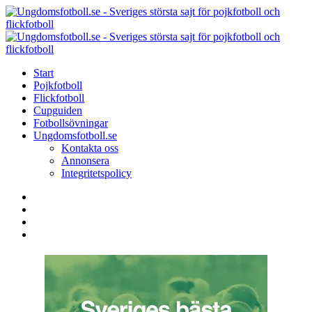
Menu
Search
Menu
U
-
S
Start
s
Pojkfotboll
s
Flickfotboll
f
Cupguiden
p
Fotbollsövningar
o
Ungdomsfotboll.se
f
Kontakta oss
Annonsera
Integritetspolicy
Search