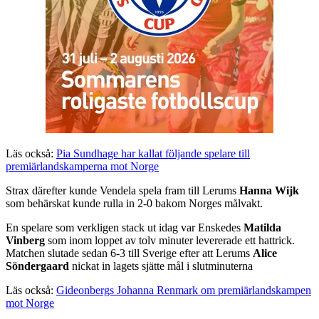
Läs också:
Pia Sundhage har kallat följande spelare till
premiärlandskamperna mot Norge
Strax därefter kunde Vendela spela fram till Lerums
Hanna Wijk
som behärskat kunde rulla in 2-0 bakom Norges målvakt.
En spelare som verkligen stack ut idag var Enskedes
Matilda
Vinberg
som inom loppet av tolv minuter levererade ett hattrick.
Matchen slutade sedan 6-3 till Sverige efter att Lerums
Alice
Söndergaard
nickat in lagets sjätte mål i slutminuterna
Läs också:
Gideonbergs Johanna Renmark om premiärlandskampen
mot Norge