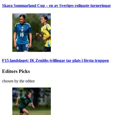
Skara Sommarland Cup – en av Sveriges roligaste turneringar
F15-landslaget: IK Zeniths tvillingar tar plats i första truppen
Editors Picks
chosen by the editor