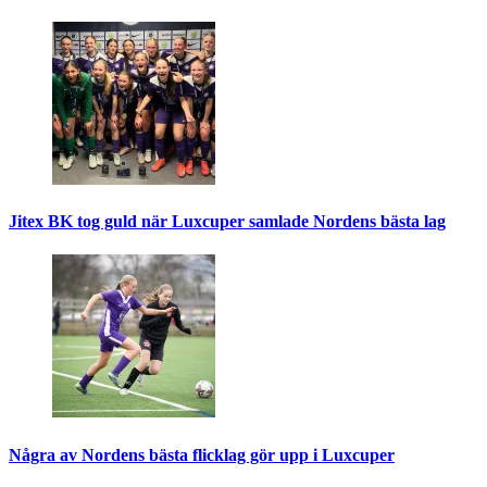
Jitex BK tog guld när Luxcuper samlade Nordens bästa lag
Några av Nordens bästa flicklag gör upp i Luxcuper