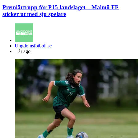
Premiärtrupp för P15-landslaget – Malmö FF
sticker ut med sju spelare
Posted
Ungdomsfotboll.se
by
1 år ago