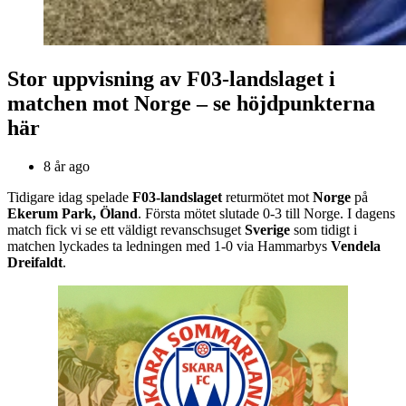
Stor uppvisning av F03-landslaget i
matchen mot Norge – se höjdpunkterna
här
8 år ago
Tidigare idag spelade
F03-landslaget
returmötet mot
Norge
på
Ekerum Park, Öland
. Första mötet slutade 0-3 till Norge. I dagens
match fick vi se ett väldigt revanschsuget
Sverige
som tidigt i
matchen lyckades ta ledningen med 1-0 via Hammarbys
Vendela
Dreifaldt
.