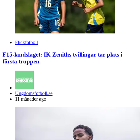
Flickfotboll
F15-landslaget: IK Zeniths tvillingar tar plats i
första truppen
Posted
Ungdomsfotboll.se
by
11 månader ago