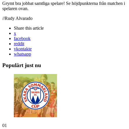
Grymt bra jobbat samtliga spelare! Se höjdpunkterna från matchen i
spelaren ovan.
//Rudy Alvarado
Share
this article
x
facebook
reddit
vkontakte
whatsapp
Populärt just nu
01