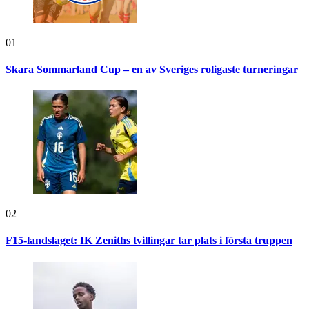
01
Skara Sommarland Cup – en av Sveriges roligaste turneringar
02
F15-landslaget: IK Zeniths tvillingar tar plats i första truppen