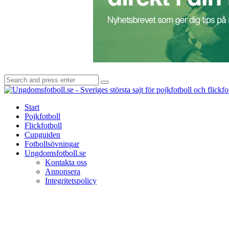
Search
Search
for:
Start
Pojkfotboll
Flickfotboll
Cupguiden
Fotbollsövningar
Ungdomsfotboll.se
Kontakta oss
Annonsera
Integritetspolicy