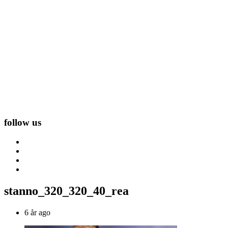
follow us
stanno_320_320_40_rea
6 år ago