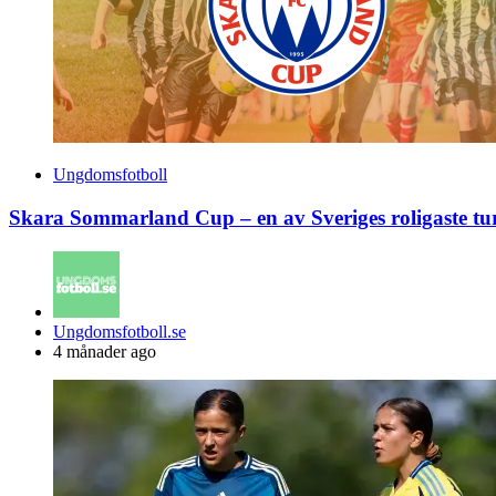
Ungdomsfotboll
Skara Sommarland Cup – en av Sveriges roligaste tu
Posted
Ungdomsfotboll.se
by
4 månader ago