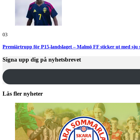
03
Premiärtrupp för P15-landslaget – Malmö FF sticker ut med sju 
Signa upp dig på nyhetsbrevet
Läs fler nyheter