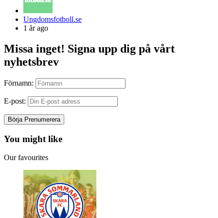
Posted
Ungdomsfotboll.se
by
1 år ago
Missa inget! Signa upp dig på vårt
nyhetsbrev
Förnamn:
E-post:
You might like
Our favourites