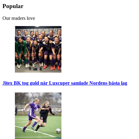
Popular
Our readers love
Jitex BK tog guld när Luxcuper samlade Nordens bästa lag