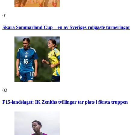
01
Skara Sommarland Cup – en av Sveriges roligaste turneringar
02
F15-landslaget: IK Zeniths tvillingar tar plats i första truppen