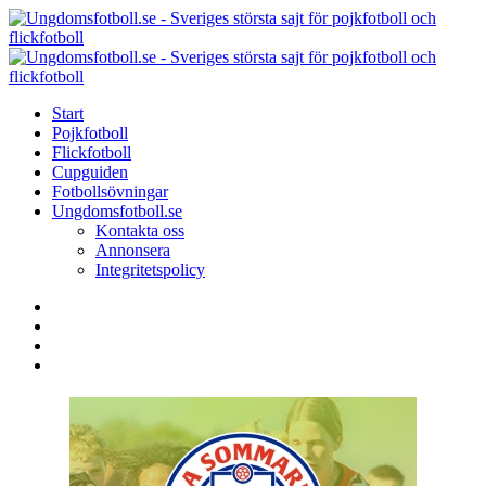
Menu
Search
Menu
U
-
S
Start
s
Pojkfotboll
s
Flickfotboll
f
Cupguiden
p
Fotbollsövningar
o
Ungdomsfotboll.se
f
Kontakta oss
Annonsera
Integritetspolicy
Search