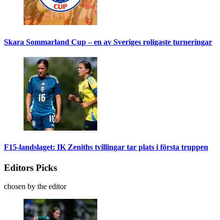
Skara Sommarland Cup – en av Sveriges roligaste turneringar
F15-landslaget: IK Zeniths tvillingar tar plats i första truppen
Editors Picks
chosen by the editor