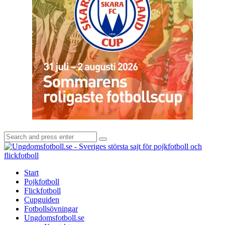
Search
Search
for:
U
-
S
Start
s
Pojkfotboll
s
Flickfotboll
f
Cupguiden
p
Fotbollsövningar
o
Ungdomsfotboll.se
f