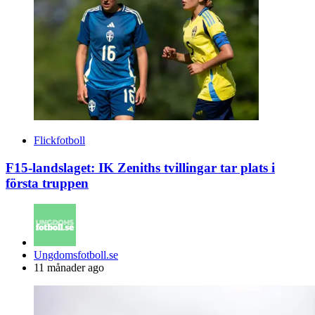
Flickfotboll
F15-landslaget: IK Zeniths tvillingar tar plats i
första truppen
Posted
Ungdomsfotboll.se
by
11 månader ago