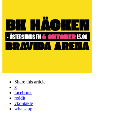
Share
this article
x
facebook
reddit
vkontakte
whatsapp