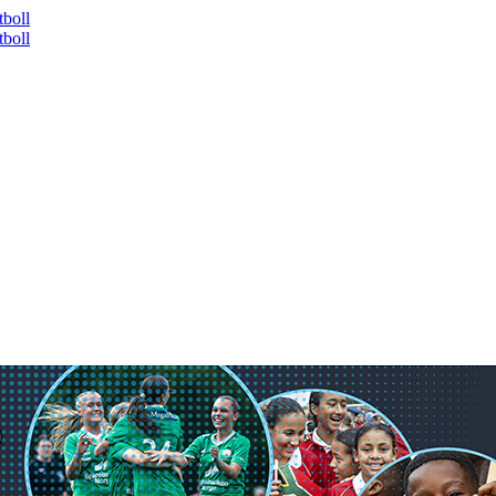
Ungdomsfotboll.se
-
Sveriges
största
sajt
för
pojkfotboll
och
flickfotboll