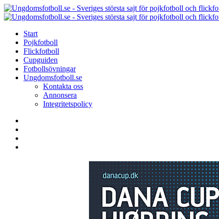
Menu
Search
Menu
Start
Pojkfotboll
Flickfotboll
Cupguiden
Fotbollsövningar
Ungdomsfotboll.se
Kontakta oss
Annonsera
Integritetspolicy
Search