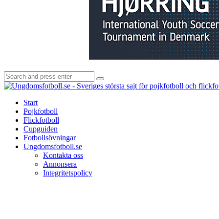
Search
Search
for:
Start
Pojkfotboll
Flickfotboll
Cupguiden
Fotbollsövningar
Ungdomsfotboll.se
Kontakta oss
Annonsera
Integritetspolicy