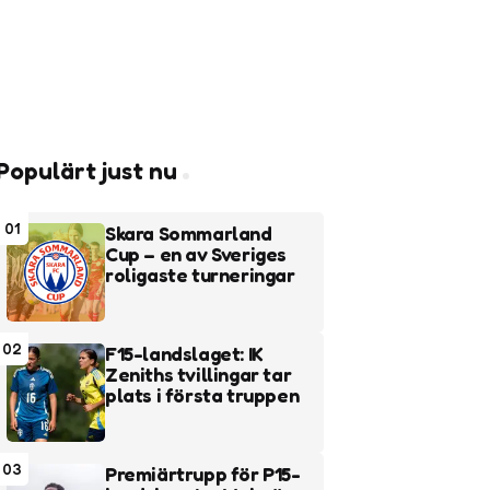
Populärt just nu
01
Skara Sommarland
Cup – en av Sveriges
roligaste turneringar
02
F15-landslaget: IK
Zeniths tvillingar tar
plats i första truppen
03
Premiärtrupp för P15-