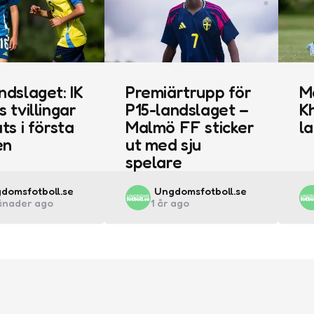
ndslaget: IK
Premiärtrupp för
M
s tvillingar
P15-landslaget –
Kh
ts i första
Malmö FF sticker
l
en
ut med sju
spelare
ted
Posted
domsfotboll.se
Ungdomsfotboll.se
ånader ago
1 år ago
by