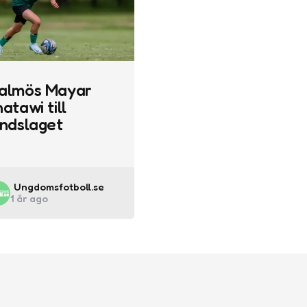
almös Mayar
atawi till
andslaget
Posted
Ungdomsfotboll.se
1 år ago
by