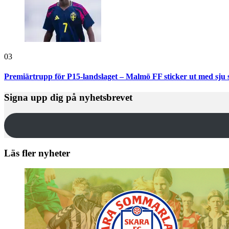
03
Premiärtrupp för P15-landslaget – Malmö FF sticker ut med sju 
Signa upp dig på nyhetsbrevet
Läs fler nyheter