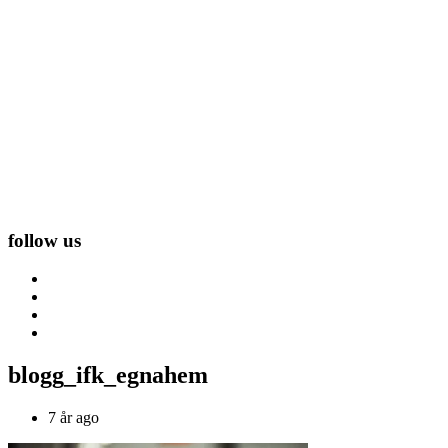
follow us
blogg_ifk_egnahem
7 år ago