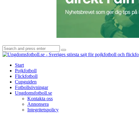
Search
Search
for:
Start
Pojkfotboll
Flickfotboll
Cupguiden
Fotbollsövningar
Ungdomsfotboll.se
Kontakta oss
Annonsera
Integritetspolicy