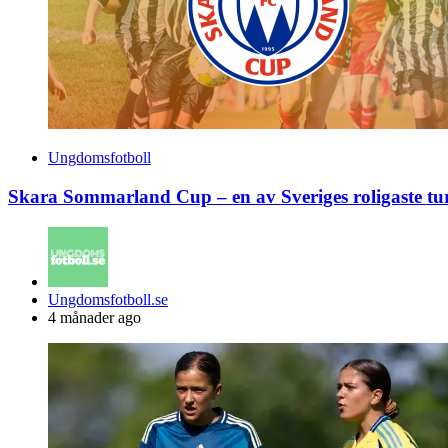
Ungdomsfotboll
Skara Sommarland Cup – en av Sveriges roligaste tu
Posted
Ungdomsfotboll.se
by
4 månader ago