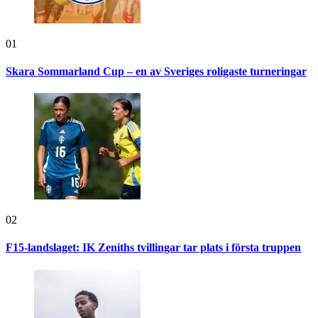
01
Skara Sommarland Cup – en av Sveriges roligaste turneringar
02
F15-landslaget: IK Zeniths tvillingar tar plats i första truppen