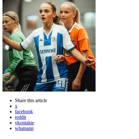
Share
this article
x
facebook
reddit
vkontakte
whatsapp