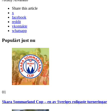
Share
this article
x
facebook
reddit
vkontakte
whatsapp
Populärt just nu
01
Skara Sommarland Cup – en av Sveriges roligaste turneringar