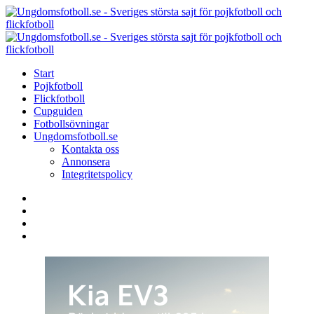
Menu
Search
Menu
U
-
S
Start
s
Pojkfotboll
s
Flickfotboll
f
Cupguiden
p
Fotbollsövningar
o
Ungdomsfotboll.se
f
Kontakta oss
Annonsera
Integritetspolicy
Search