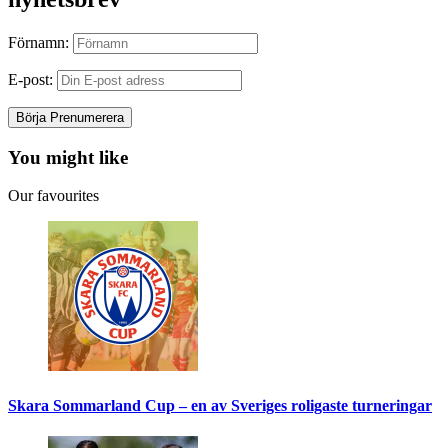
Förnamn:
E-post:
You might like
Our favourites
Skara Sommarland Cup – en av Sveriges roligaste turneringar