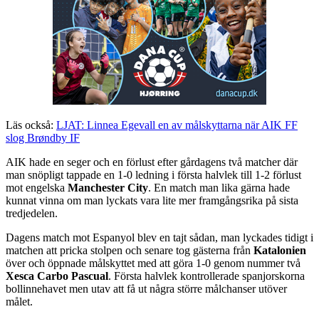
Läs också:
LJAT: Linnea Egevall en av målskyttarna när AIK FF
slog Brøndby IF
AIK hade en seger och en förlust efter gårdagens två matcher där
man snöpligt tappade en 1-0 ledning i första halvlek till 1-2 förlust
mot engelska
Manchester City
. En match man lika gärna hade
kunnat vinna om man lyckats vara lite mer framgångsrika på sista
tredjedelen.
Dagens match mot Espanyol blev en tajt sådan, man lyckades tidigt i
matchen att pricka stolpen och senare tog gästerna från
Katalonien
över och öppnade målskyttet med att göra 1-0 genom nummer två
Xesca Carbo Pascual
. Första halvlek kontrollerade spanjorskorna
bollinnehavet men utav att få ut några större målchanser utöver
målet.