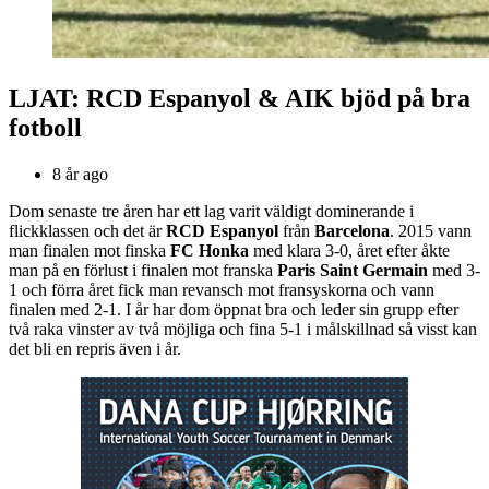
LJAT: RCD Espanyol & AIK bjöd på bra
fotboll
8 år ago
Dom senaste tre åren har ett lag varit väldigt dominerande i
flickklassen och det är
RCD Espanyol
från
Barcelona
. 2015 vann
man finalen mot finska
FC Honka
med klara 3-0, året efter åkte
man på en förlust i finalen mot franska
Paris Saint Germain
med 3-
1 och förra året fick man revansch mot fransyskorna och vann
finalen med 2-1. I år har dom öppnat bra och leder sin grupp efter
två raka vinster av två möjliga och fina 5-1 i målskillnad så visst kan
det bli en repris även i år.