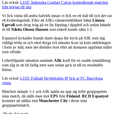
Läs också:
LJAT: Italienska Cagliari Calcio kontrollerade matchen
från början till slut
Vi fick vänta till andra halvlek innan vi fick en ett mål till och det var
ett kvitteringsmål. Efter att AIKs vänstermittfältare hittat
Linnea
Egevall
som drog iväg på en fin löpning i djupled och sedan hittade
in till
Nikita Olsson Hansen
som enkelt kunde sätta 1-1.
Espanyol lyckades framåt slutet skapa lite tryck på AIK som såg
väldigt trötta ut och med dryga två minuter kvar så kom utdelningen
i form av mål, men det dömdes bort efter att domaren uppfattat målet
som offside.
I efterföljande situation samlade
AIK
kraft för en snabb omställning
som såg ut att bli farlig men som sedan gick ut till en resultatlös
hörna.
Läs också:
LJAT: Fullsatt Skytteholms IP fick se FC Barcelona
vinna
Matchen slutade 1-1 och AIK ladda nu upp sig inför gruppspelets
sista match, då ställs man mot
EPS
från
Finland
.
RCD Espanyol
kommer att ställas mot
Manchester City
i deras sista
gruppspelsmatch.
//Rudy Alvarado