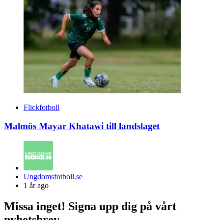
Flickfotboll
Malmös Mayar Khatawi till landslaget
Posted
Ungdomsfotboll.se
by
1 år ago
Missa inget! Signa upp dig på vårt
nyhetsbrev