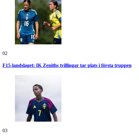
02
F15-landslaget: IK Zeniths tvillingar tar plats i första truppen
03