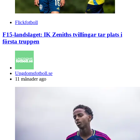
Flickfotboll
F15-landslaget: IK Zeniths tvillingar tar plats i
första truppen
Posted
Ungdomsfotboll.se
by
11 månader ago