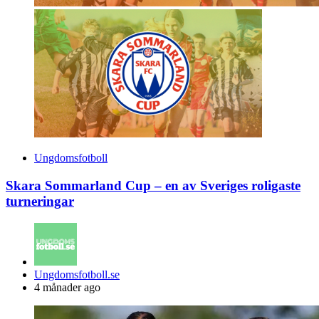
Ungdomsfotboll
Skara Sommarland Cup – en av Sveriges roligaste
turneringar
Posted
Ungdomsfotboll.se
by
4 månader ago