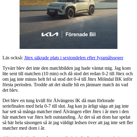
Läs också:
Jitex säkrade plats i sextondelen efter fyramålsseger
Tyvärr blev det inte den matchbilden jag hade väntat mig. Jag kom
lite sent till matchen (10 min) och då stod det redan 0-2 till Jitex och
om jag inte minns helt fel så stod det 0-4 till Jitex Mölndal BK inför
första perioden. Trodde att det skulle bli en jämnare match än vad
det blev.
Det blev en tung kväll för Älvängens IK då man förlorade
seriefinalen med hela 0-7 till slut. Jag kan ju ärligt säga att jag inte
har sett så många matcher med Älvängen eller Jitex i år men i den
här matchen var Jitex helt outstanding. Är det så att dom har spelat
så här hela säsongen så är jag väldigt ledsen över att jag inte sett fler
matcher med dom i år.