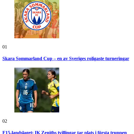
01
Skara Sommarland Cup – en av Sveriges roligaste turneringar
02
F15-landslaget: IK Zeniths tvillingar tar plats i första truppen