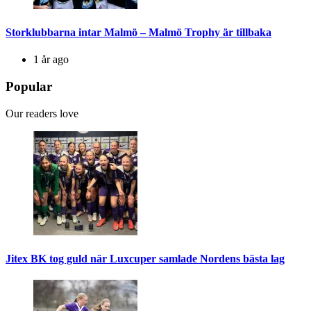
Storklubbarna intar Malmö – Malmö Trophy är tillbaka
1 år ago
Popular
Our readers love
Jitex BK tog guld när Luxcuper samlade Nordens bästa lag