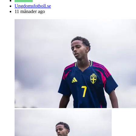
Posted
Ungdomsfotboll.se
by
11 månader ago