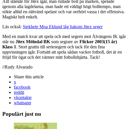
Allt stämde för Jitex igår, man rullade boll på marken, spelade
igenom alla lagdelarna, man hade ett väldigt högt bolltempo, man
sökte alltid en rättvänd spelare och var oerhört vassa i det offensiva.
Magiskt helt enkelt.
Läs också:
Stekhete Moa Eklund låg bakom Jitex seger
Med en match kvar att spela och med segern mot Älvängens IK igår
står nu
Jitex Mölndal BK
som segrare av
Flickor 2003(15 år)
Klass 1
. Stort grattis till seriesegern och tack för den fina
uppvisningen igår. Fortsätt att spela sådan vacker fotboll, det är en
fröjd för ögat och det värmer mitt fotbollshjärta. Tack!
//Rudy Alvarado
Share
this article
x
facebook
reddit
vkontakte
whatsapp
Populärt just nu