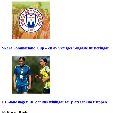
Skara Sommarland Cup – en av Sveriges roligaste turneringar
F15-landslaget: IK Zeniths tvillingar tar plats i första truppen
Editors Picks