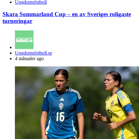
Ungdomsfotboll
Skara Sommarland Cup – en av Sveriges roligaste
turneringar
Posted
Ungdomsfotboll.se
by
4 månader ago