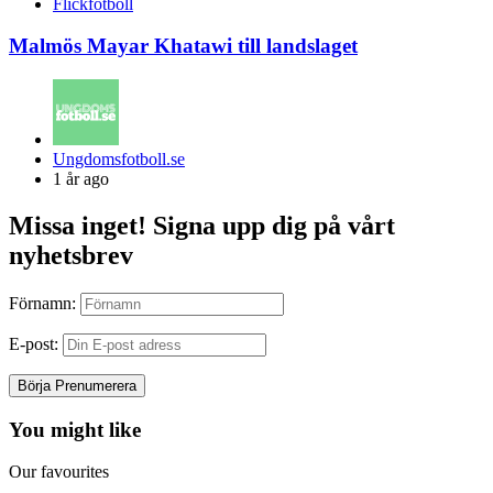
Flickfotboll
Malmös Mayar Khatawi till landslaget
Posted
Ungdomsfotboll.se
by
1 år ago
Missa inget! Signa upp dig på vårt
nyhetsbrev
Förnamn:
E-post:
You might like
Our favourites