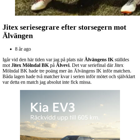
Jitex seriesegrare efter storsegern mot
Älvängen
8 år ago
Igår vid den här tiden var jag på plats när
Älvängens IK
ställdes
mot
Jitex Mölndal BK
på
Älvevi
. Det var seriefinal där Jitex
Mölndal BK hade tre poäng mer än Älvängens IK inför matchen.
Båda lagen hade två matcher kvar i serien inför mötet och självklart
var detta en match jag absolut inte fick missa.