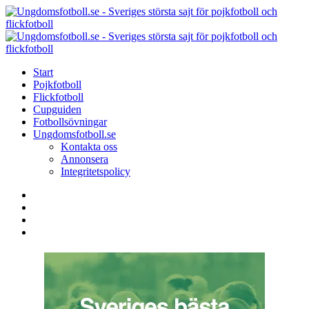
Menu
Search
Menu
U
-
S
Start
s
Pojkfotboll
s
Flickfotboll
f
Cupguiden
p
Fotbollsövningar
o
Ungdomsfotboll.se
f
Kontakta oss
Annonsera
Integritetspolicy
Search