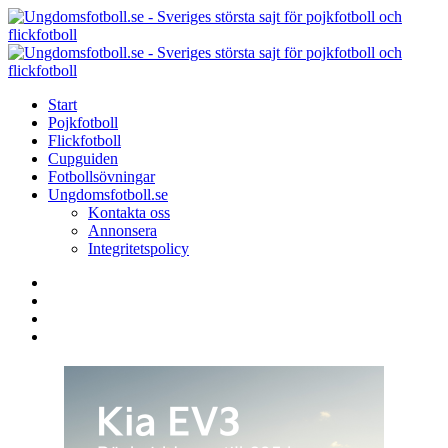
Menu
Search
Menu
U
-
S
Start
s
Pojkfotboll
s
Flickfotboll
f
Cupguiden
p
Fotbollsövningar
o
Ungdomsfotboll.se
f
Kontakta oss
Annonsera
Integritetspolicy
Search