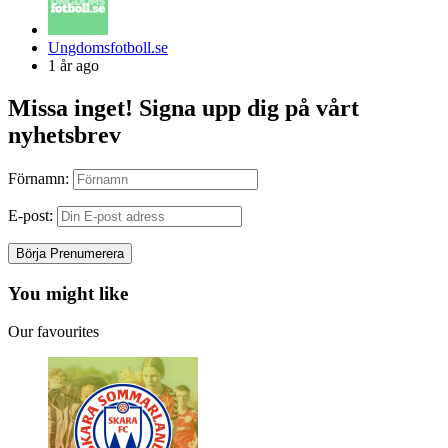
Posted
Ungdomsfotboll.se
by
1 år ago
Missa inget! Signa upp dig på vårt
nyhetsbrev
Förnamn:
E-post:
You might like
Our favourites