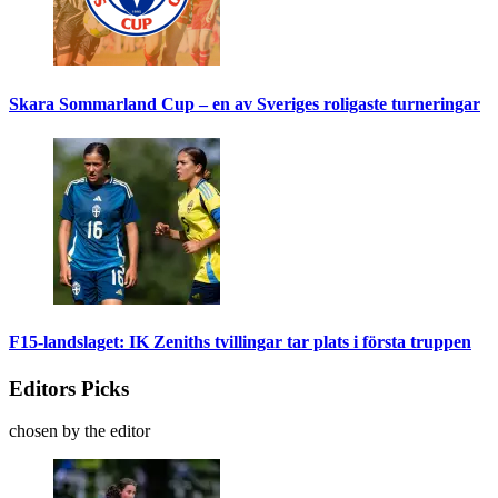
Skara Sommarland Cup – en av Sveriges roligaste turneringar
F15-landslaget: IK Zeniths tvillingar tar plats i första truppen
Editors Picks
chosen by the editor