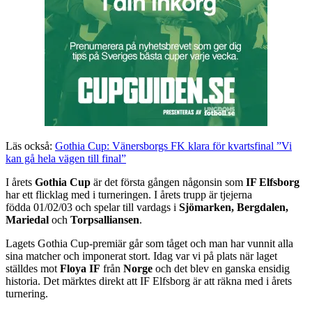
Läs också:
Gothia Cup: Vänersborgs FK klara för kvartsfinal ”Vi
kan gå hela vägen till final”
I årets
Gothia Cup
är det första gången någonsin som
IF Elfsborg
har ett flicklag med i turneringen. I årets trupp är tjejerna
födda 01/02/03 och spelar till vardags i
Sjömarken, Bergdalen,
Mariedal
och
Torpsalliansen
.
Lagets Gothia Cup-premiär går som tåget och man har vunnit alla
sina matcher och imponerat stort. Idag var vi på plats när laget
ställdes mot
Floya IF
från
Norge
och det blev en ganska ensidig
historia. Det märktes direkt att IF Elfsborg är att räkna med i årets
turnering.