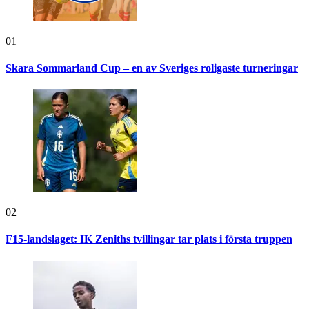
01
Skara Sommarland Cup – en av Sveriges roligaste turneringar
02
F15-landslaget: IK Zeniths tvillingar tar plats i första truppen