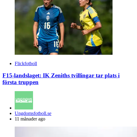
Flickfotboll
F15-landslaget: IK Zeniths tvillingar tar plats i
första truppen
Posted
Ungdomsfotboll.se
by
11 månader ago