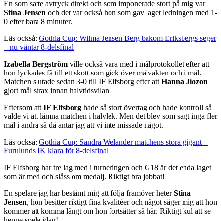
En som satte avtryck direkt och som imponerade stort på mig var
Stina Jensen
och det var också hon som gav laget ledningen med 1-
0 efter bara 8 minuter.
Läs också:
Gothia Cup: Wilma Jensen Berg bakom Eriksbergs seger
– nu väntar 8-delsfinal
Izabella Bergström
ville också vara med i målprotokollet efter att
hon lyckades få till ett skott som gick över målvakten och i mål.
Matchen slutade sedan 3-0 till IF Elfsborg efter att
Hanna Jiozon
gjort mål strax innan halvtidsvilan.
Eftersom att
IF Elfsborg
hade så stort övertag och hade kontroll så
valde vi att lämna matchen i halvlek. Men det blev som sagt inga fler
mål i andra så då antar jag att vi inte missade något.
Läs också:
Gothia Cup: Sandra Welander matchens stora gigant –
Furulunds IK klara för 8-delsfinal
IF Elfsborg har tre lag med i turneringen och G18 är det enda laget
som är med och slåss om medalj. Riktigt bra jobbat!
En spelare jag har bestämt mig att följa framöver heter
Stina
Jensen
, hon besitter riktigt fina kvalitéer och något säger mig att hon
kommer att komma långt om hon fortsätter så här. Riktigt kul att se
henne spela idag!