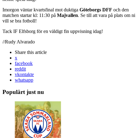
Imorgon väntar kvartsfinal mot duktiga
Göteborgs DFF
och den
matchen startar kl: 11:30 på
Majvallen
. Se till att vara på plats om ni
vill se bra fotboll!
Tack IF Elfsborg för en väldigt fin uppvisning idag!
//Rudy Alvarado
Share
this article
x
facebook
reddit
vkontakte
whatsapp
Populärt just nu