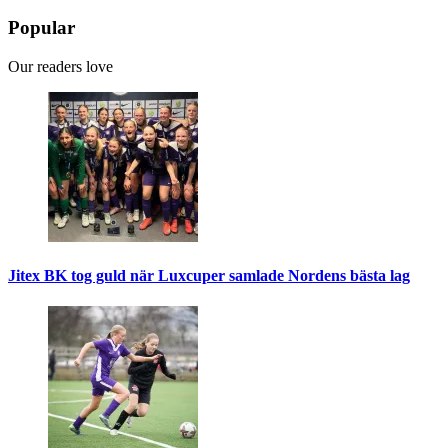
Popular
Our readers love
Jitex BK tog guld när Luxcuper samlade Nordens bästa lag