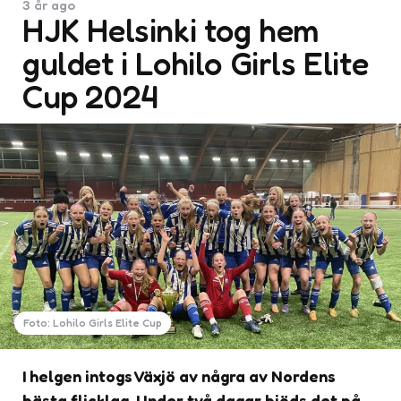
3 år ago
HJK Helsinki tog hem
guldet i Lohilo Girls Elite
Cup 2024
Foto: Lohilo Girls Elite Cup
I helgen intogs Växjö av några av Nordens
bästa flicklag. Under två dagar bjöds det på