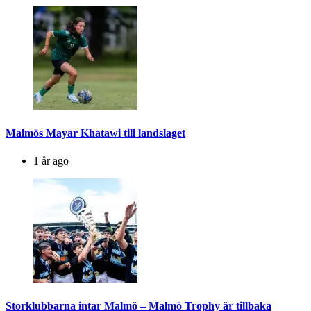
Malmös Mayar Khatawi till landslaget
1 år ago
Storklubbarna intar Malmö – Malmö Trophy är tillbaka