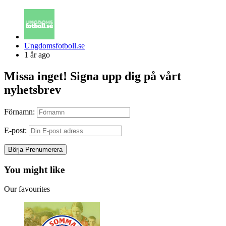
Posted
Ungdomsfotboll.se
by
1 år ago
Missa inget! Signa upp dig på vårt
nyhetsbrev
Förnamn:
E-post:
You might like
Our favourites