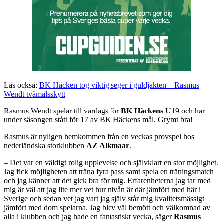
Läs också:
BK Häcken tog viktig seger i guldjakten – Rasmus
Wendt tvåmålsskytt
Rasmus Wendt spelar till vardags för
BK Häckens
U19 och har
under säsongen stått för 17 av BK Häckens mål. Grymt bra!
Rasmus är nyligen hemkommen från en veckas provspel hos
nederländska storklubben
AZ Alkmaar
.
– Det var en väldigt rolig upplevelse och självklart en stor möjlighet.
Jag fick möjligheten att träna fyra pass samt spela en träningsmatch
och jag känner att det gick bra för mig. Erfarenheterna jag tar med
mig är väl att jag lite mer vet hur nivån är där jämfört med här i
Sverige och sedan vet jag vart jag själv står mig kvalitetsmässigt
jämfört med dom spelarna. Jag blev väl bemött och välkomnad av
alla i klubben och jag hade en fantastiskt vecka, säger
Rasmus