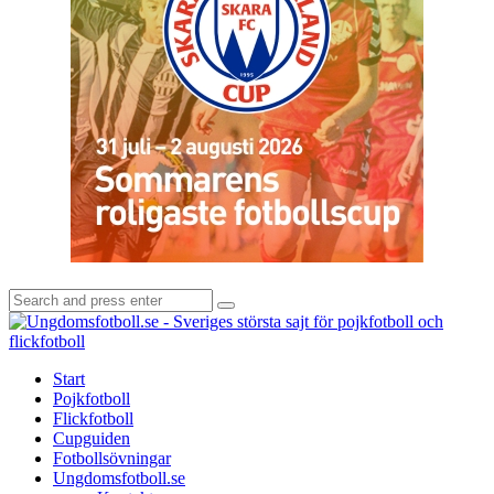
Search
Search
for:
U
-
S
Start
s
Pojkfotboll
s
Flickfotboll
f
Cupguiden
p
Fotbollsövningar
o
Ungdomsfotboll.se
f