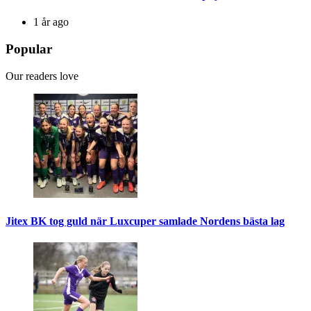
1 år ago
Popular
Our readers love
Jitex BK tog guld när Luxcuper samlade Nordens bästa lag