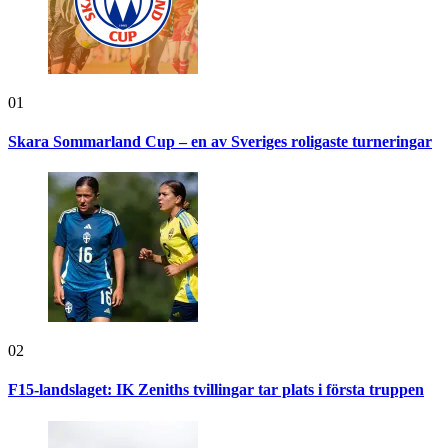
01
Skara Sommarland Cup – en av Sveriges roligaste turneringar
02
F15-landslaget: IK Zeniths tvillingar tar plats i första truppen