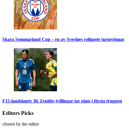
Skara Sommarland Cup – en av Sveriges roligaste turneringar
F15-landslaget: IK Zeniths tvillingar tar plats i första truppen
Editors Picks
chosen by the editor