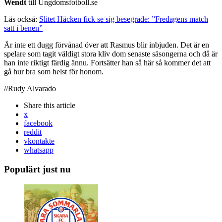
Wendt
till Ungdomsfotboll.se
Läs också:
Slitet Häcken fick se sig besegrade: ”Fredagens match
satt i benen”
Är inte ett dugg förvånad över att Rasmus blir inbjuden. Det är en
spelare som tagit väldigt stora kliv dom senaste säsongerna och då är
han inte riktigt färdig ännu. Fortsätter han så här så kommer det att
gå hur bra som helst för honom.
//Rudy Alvarado
Share
this article
x
facebook
reddit
vkontakte
whatsapp
Populärt just nu