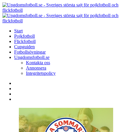
Menu
Search
Menu
U
-
S
Start
s
Pojkfotboll
s
Flickfotboll
f
Cupguiden
p
Fotbollsövningar
o
Ungdomsfotboll.se
f
Kontakta oss
Annonsera
Integritetspolicy
Search