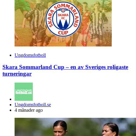
Ungdomsfotboll
Skara Sommarland Cup – en av Sveriges roligaste
turneringar
Posted
Ungdomsfotboll.se
by
4 månader ago