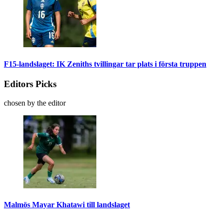
F15-landslaget: IK Zeniths tvillingar tar plats i första truppen
Editors Picks
chosen by the editor
Malmös Mayar Khatawi till landslaget