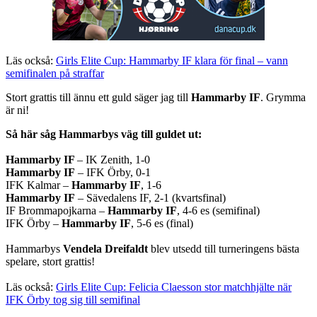
Läs också:
Girls Elite Cup: Hammarby IF klara för final – vann
semifinalen på straffar
Stort grattis till ännu ett guld säger jag till
Hammarby IF
. Grymma
är ni!
Så här såg Hammarbys väg till guldet ut:
Hammarby IF
– IK Zenith, 1-0
Hammarby IF
– IFK Örby, 0-1
IFK Kalmar –
Hammarby IF
, 1-6
Hammarby IF
– Sävedalens IF, 2-1 (kvartsfinal)
IF Brommapojkarna –
Hammarby IF
, 4-6 es (semifinal)
IFK Örby –
Hammarby IF
, 5-6 es (final)
Hammarbys
Vendela Dreifaldt
blev utsedd till turneringens bästa
spelare, stort grattis!
Läs också:
Girls Elite Cup: Felicia Claesson stor matchhjälte när
IFK Örby tog sig till semifinal