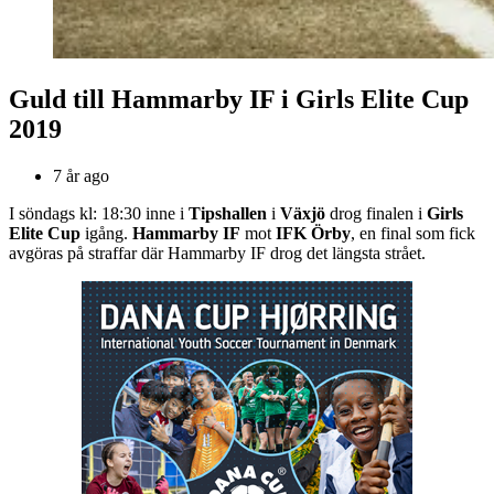
Guld till Hammarby IF i Girls Elite Cup
2019
7 år ago
I söndags kl: 18:30 inne i
Tipshallen
i
Växjö
drog finalen i
Girls
Elite Cup
igång.
Hammarby IF
mot
IFK Örby
, en final som fick
avgöras på straffar där Hammarby IF drog det längsta strået.