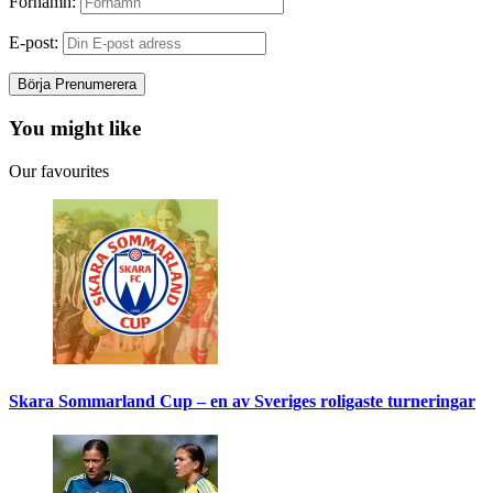
Förnamn:
E-post:
You might like
Our favourites
Skara Sommarland Cup – en av Sveriges roligaste turneringar