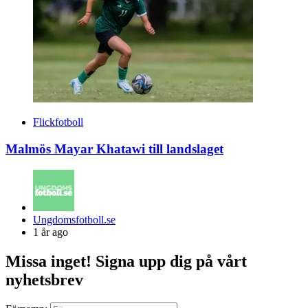
Flickfotboll
Malmös Mayar Khatawi till landslaget
Posted
Ungdomsfotboll.se
by
1 år ago
Missa inget! Signa upp dig på vårt
nyhetsbrev