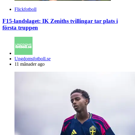
Flickfotboll
F15-landslaget: IK Zeniths tvillingar tar plats i
första truppen
Posted
Ungdomsfotboll.se
by
11 månader ago