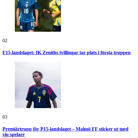
02
F15-landslaget: IK Zeniths tvillingar tar plats i första truppen
03
Premiärtrupp för P15-landslaget – Malmö FF sticker ut med
sju spelare