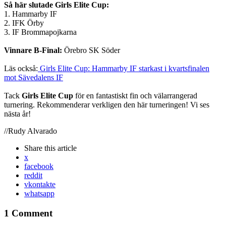
Så här slutade Girls Elite Cup:
1. Hammarby IF
2. IFK Örby
3.
IF Brommapojkarna
Vinnare B-Final:
Örebro SK Söder
Läs också:
Girls Elite Cup: Hammarby IF starkast i kvartsfinalen
mot Sävedalens IF
Tack
Girls Elite Cup
för en fantastiskt fin och välarrangerad
turnering. Rekommenderar verkligen den här turneringen! Vi ses
nästa år!
//Rudy Alvarado
Share
this article
x
facebook
reddit
vkontakte
whatsapp
1 Comment