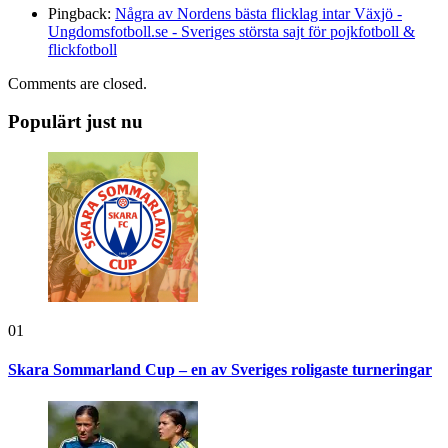
Pingback:
Några av Nordens bästa flicklag intar Växjö -
Ungdomsfotboll.se - Sveriges största sajt för pojkfotboll &
flickfotboll
Comments are closed.
Populärt just nu
01
Skara Sommarland Cup – en av Sveriges roligaste turneringar