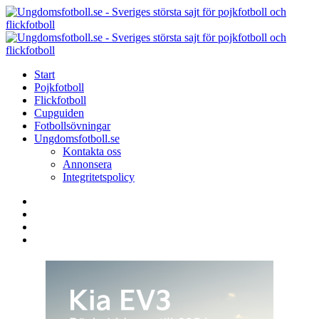
Menu
Search
Menu
U
-
S
Start
s
Pojkfotboll
s
Flickfotboll
f
Cupguiden
p
Fotbollsövningar
o
Ungdomsfotboll.se
f
Kontakta oss
Annonsera
Integritetspolicy
Search