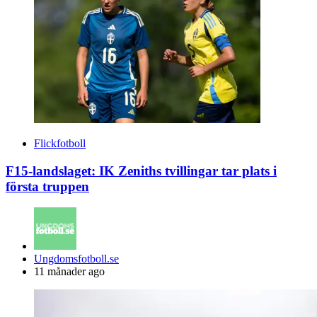
Flickfotboll
F15-landslaget: IK Zeniths tvillingar tar plats i
första truppen
Posted
Ungdomsfotboll.se
by
11 månader ago