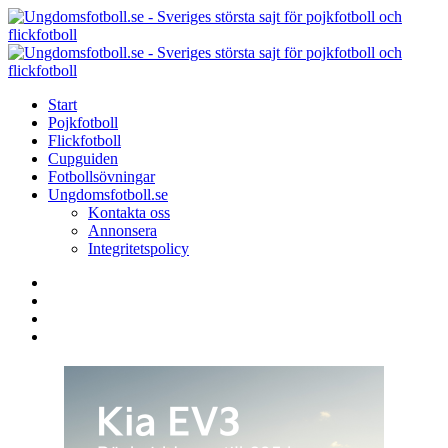
Menu
Search
Menu
U
-
S
Start
s
Pojkfotboll
s
Flickfotboll
f
Cupguiden
p
Fotbollsövningar
o
Ungdomsfotboll.se
f
Kontakta oss
Annonsera
Integritetspolicy
Search