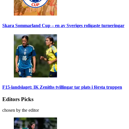
Skara Sommarland Cup – en av Sveriges roligaste turneringar
F15-landslaget: IK Zeniths tvillingar tar plats i första truppen
Editors Picks
chosen by the editor