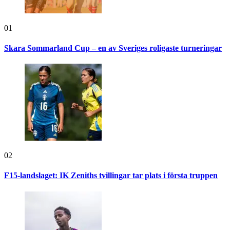
01
Skara Sommarland Cup – en av Sveriges roligaste turneringar
02
F15-landslaget: IK Zeniths tvillingar tar plats i första truppen