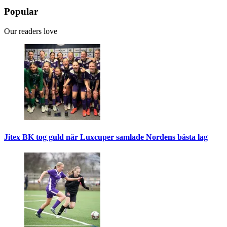
Popular
Our readers love
Jitex BK tog guld när Luxcuper samlade Nordens bästa lag