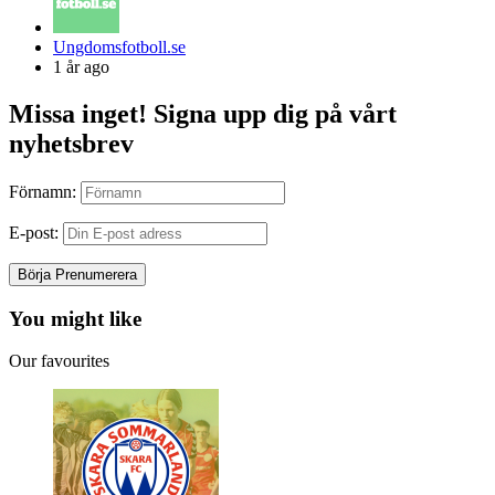
Posted
Ungdomsfotboll.se
by
1 år ago
Missa inget! Signa upp dig på vårt
nyhetsbrev
Förnamn:
E-post:
You might like
Our favourites