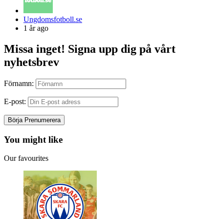
Posted
Ungdomsfotboll.se
by
1 år ago
Missa inget! Signa upp dig på vårt
nyhetsbrev
Förnamn:
E-post:
You might like
Our favourites