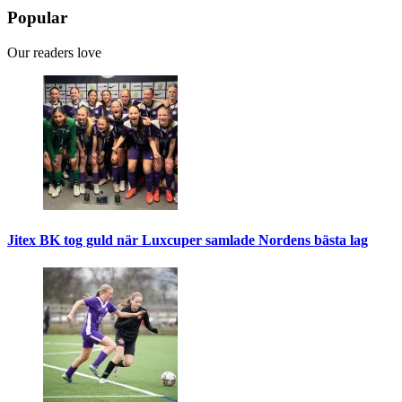
Popular
Our readers love
Jitex BK tog guld när Luxcuper samlade Nordens bästa lag