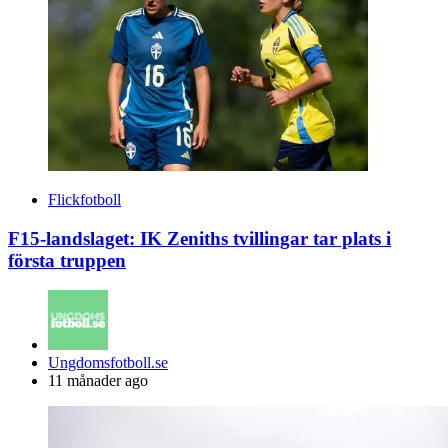
Flickfotboll
F15-landslaget: IK Zeniths tvillingar tar plats i
första truppen
Posted
Ungdomsfotboll.se
by
11 månader ago