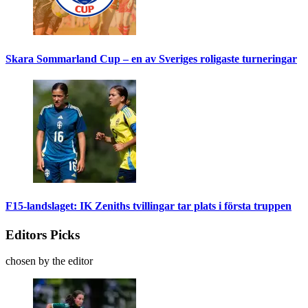
Skara Sommarland Cup – en av Sveriges roligaste turneringar
F15-landslaget: IK Zeniths tvillingar tar plats i första truppen
Editors Picks
chosen by the editor