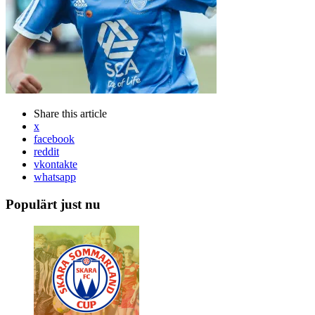
Share
this article
x
facebook
reddit
vkontakte
whatsapp
Populärt just nu