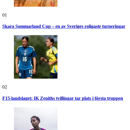
01
Skara Sommarland Cup – en av Sveriges roligaste turneringar
02
F15-landslaget: IK Zeniths tvillingar tar plats i första truppen