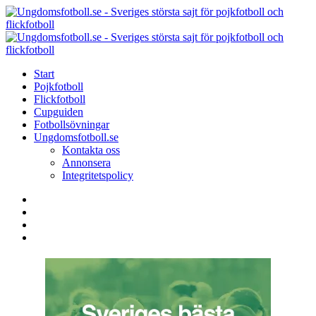
Menu
Search
Menu
U
-
S
Start
s
Pojkfotboll
s
Flickfotboll
f
Cupguiden
p
Fotbollsövningar
o
Ungdomsfotboll.se
f
Kontakta oss
Annonsera
Integritetspolicy
Search