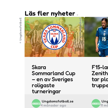
Läs fler nyheter
Ungdomsfotboll
Flickfotboll
Skara
F15-la
Sommarland Cup
Zenith
– en av Sveriges
tar pla
roligaste
trupp
turneringar
Posted
Pos
Ungdomsfotboll.se
Ung
4 månader ago
11 m
by
by