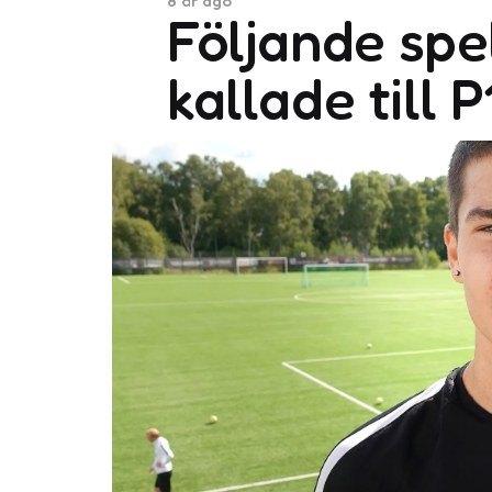
8 år ago
Följande spel
kallade till 