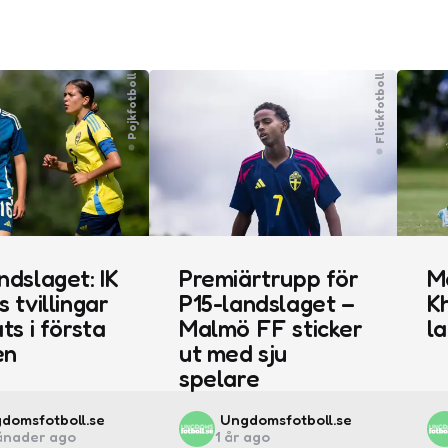
Pojkfotboll
Flickfotboll
ndslaget: IK
Premiärtrupp för
M
s tvillingar
P15-landslaget –
Kh
ts i första
Malmö FF sticker
l
en
ut med sju
spelare
ted
Posted
domsfotboll.se
Ungdomsfotboll.se
ånader ago
1 år ago
by