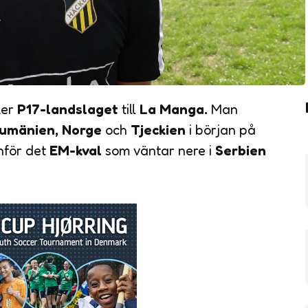
ker
P17-landslaget
till
La Manga.
Man
umänien, Norge
och
Tjeckien
i början på
inför det
EM-kval
som väntar nere i
Serbien