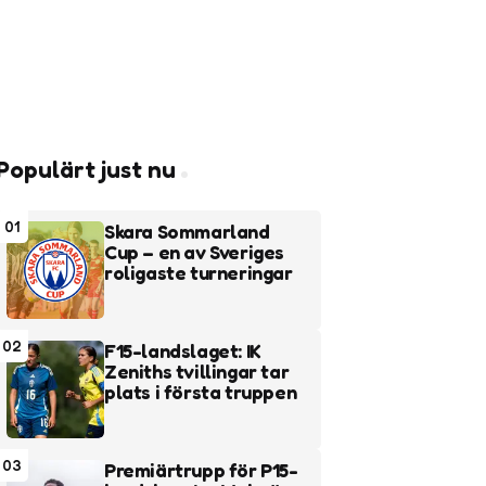
Populärt just nu
01
Skara Sommarland
Cup – en av Sveriges
roligaste turneringar
02
F15-landslaget: IK
Zeniths tvillingar tar
plats i första truppen
03
Premiärtrupp för P15-