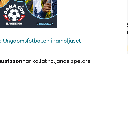
a Ungdomsfotbollen i rampljuset
gustsson
har kallat följande spelare: