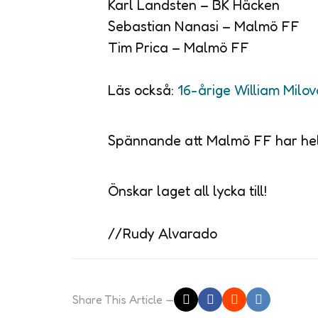
Karl Landsten – BK Häcken
Sebastian Nanasi – Malmö FF
Tim Prica – Malmö FF
Läs också:
16-årige William Milo
Spännande att Malmö FF har hela
Önskar laget all lycka till!
//Rudy Alvarado
Share
This Article