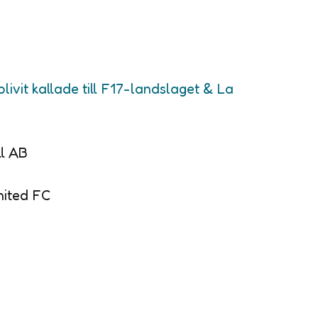
livit kallade till F17-landslaget & La
ll AB
nited FC