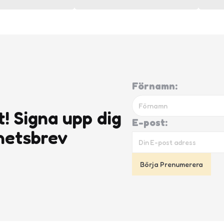
Förnamn:
t! Signa upp dig
E-post:
hetsbrev