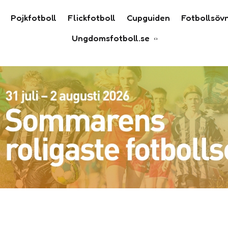
Pojkfotboll
Flickfotboll
Cupguiden
Fotbollsöv
Ungdomsfotboll.se