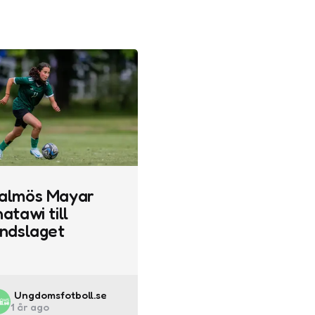
almös Mayar
atawi till
andslaget
Posted
Ungdomsfotboll.se
1 år ago
by