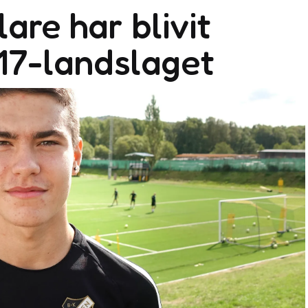
are har blivit
P17-landslaget