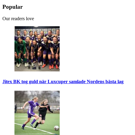
Popular
Our readers love
Jitex BK tog guld när Luxcuper samlade Nordens bästa lag