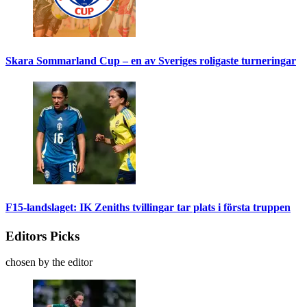
Skara Sommarland Cup – en av Sveriges roligaste turneringar
F15-landslaget: IK Zeniths tvillingar tar plats i första truppen
Editors Picks
chosen by the editor