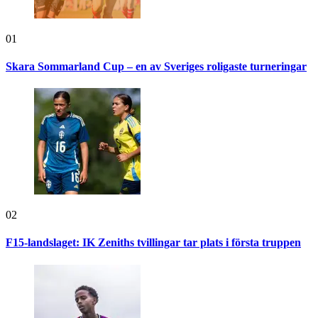
01
Skara Sommarland Cup – en av Sveriges roligaste turneringar
02
F15-landslaget: IK Zeniths tvillingar tar plats i första truppen