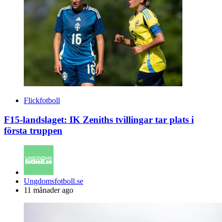
Flickfotboll
F15-landslaget: IK Zeniths tvillingar tar plats i
första truppen
Posted
Ungdomsfotboll.se
by
11 månader ago