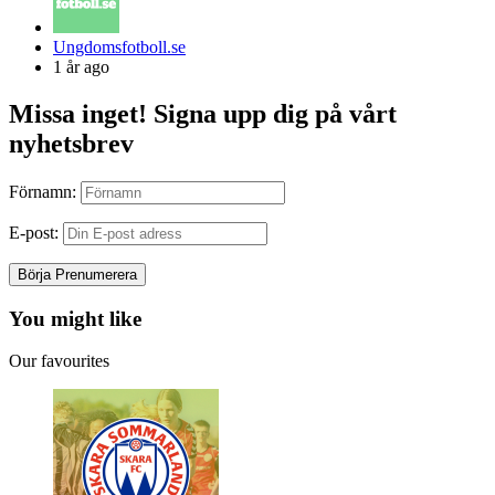
Posted
Ungdomsfotboll.se
by
1 år ago
Missa inget! Signa upp dig på vårt
nyhetsbrev
Förnamn:
E-post:
You might like
Our favourites