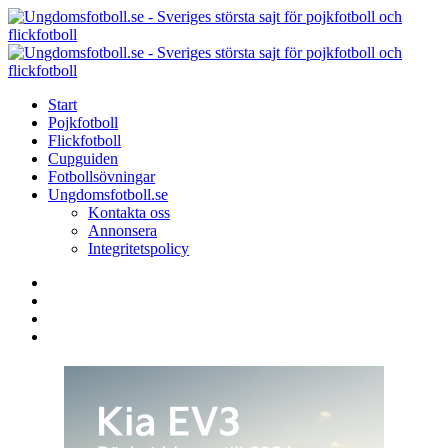
Menu
Search
Menu
U
-
S
Start
s
Pojkfotboll
s
Flickfotboll
f
Cupguiden
p
Fotbollsövningar
o
Ungdomsfotboll.se
f
Kontakta oss
Annonsera
Integritetspolicy
Search