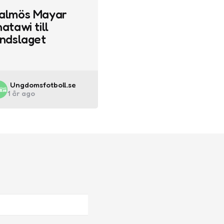
almös Mayar
atawi till
andslaget
Posted
Ungdomsfotboll.se
1 år ago
by