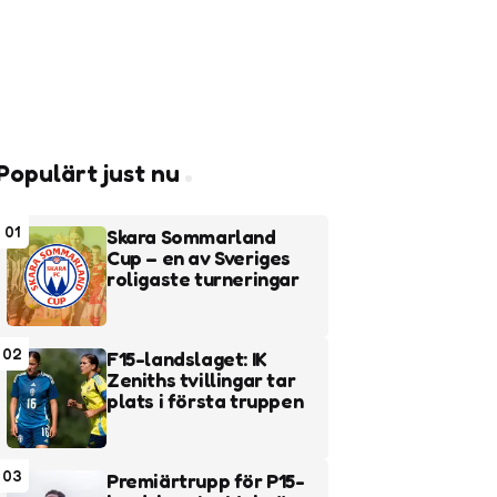
Populärt just nu
01
Skara Sommarland
Cup – en av Sveriges
roligaste turneringar
02
F15-landslaget: IK
Zeniths tvillingar tar
plats i första truppen
03
Premiärtrupp för P15-