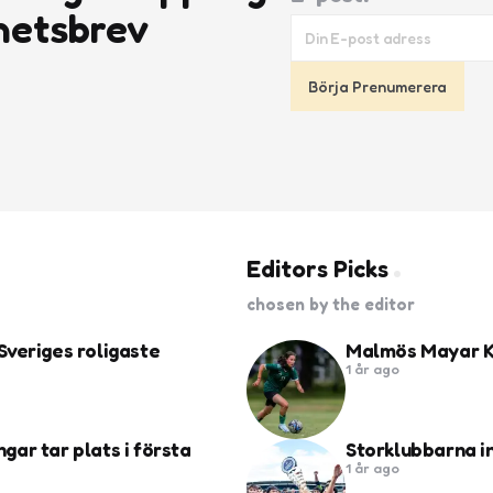
hetsbrev
Editors Picks
chosen by the editor
Sveriges roligaste
Malmös Mayar Kh
1 år ago
ngar tar plats i första
Storklubbarna i
1 år ago