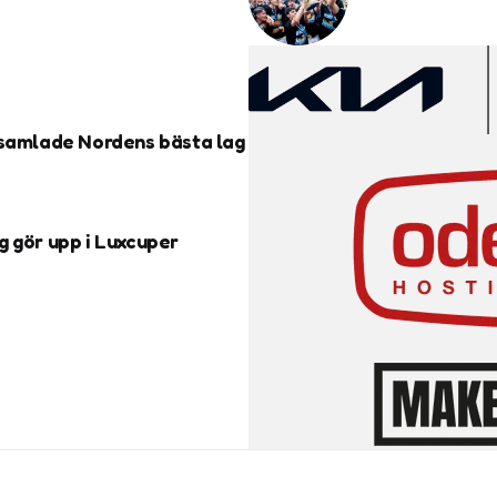
 samlade Nordens bästa lag
g gör upp i Luxcuper