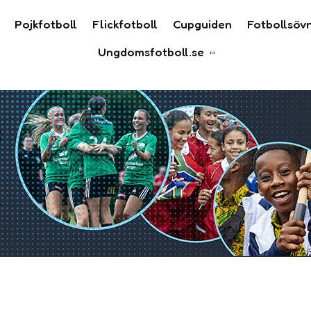
Pojkfotboll
Flickfotboll
Cupguiden
Fotbollsöv
Ungdomsfotboll.se