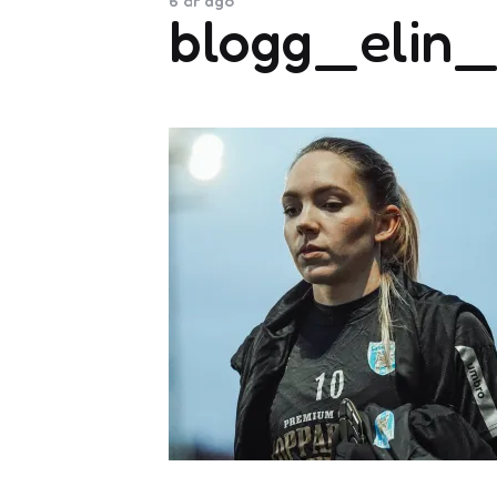
6 år ago
blogg_elin_