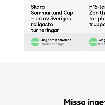
Skara
F15-la
Sommarland Cup
Zenith
– en av Sveriges
tar pla
roligaste
trupp
turneringar
Posted
Pos
Ungdomsfotboll.se
Ung
4 månader ago
11 m
by
by
Missa inge