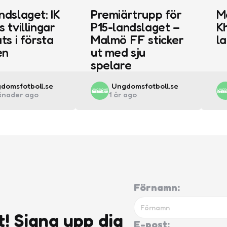
ndslaget: IK
Premiärtrupp för
M
s tvillingar
P15-landslaget –
Kh
ts i första
Malmö FF sticker
l
en
ut med sju
spelare
ted
Posted
domsfotboll.se
Ungdomsfotboll.se
ånader ago
1 år ago
by
Förnamn:
t! Signa upp dig
E-post: