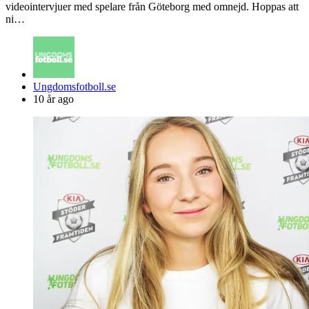
videointervjuer med spelare från Göteborg med omnejd. Hoppas att
ni…
Posted
Ungdomsfotboll.se
by
10 år ago