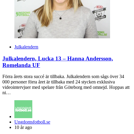
Julkalendern
Julkalendern, Lucka 13 – Hanna Andersson,
Romelanda UF
Förra årets stora succé är tillbaka. Julkalendern som sågs över 34
000 personer förra året är tillbaka med 24 stycken exklusiva
videointervjuer med spelare från Göteborg med omnejd. Hoppas att
ni…
Posted
Ungdomsfotboll.se
by
10 år ago