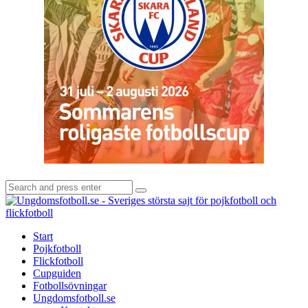
Search
Search
for:
U
-
S
Start
s
Pojkfotboll
s
Flickfotboll
f
Cupguiden
p
Fotbollsövningar
o
Ungdomsfotboll.se
f