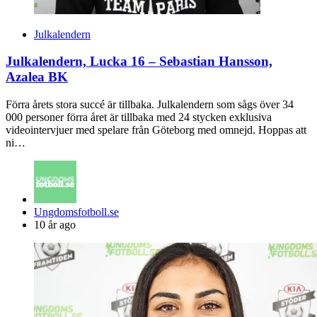
Julkalendern
Julkalendern, Lucka 16 – Sebastian Hansson,
Azalea BK
Förra årets stora succé är tillbaka. Julkalendern som sågs över 34
000 personer förra året är tillbaka med 24 stycken exklusiva
videointervjuer med spelare från Göteborg med omnejd. Hoppas att
ni…
Posted
Ungdomsfotboll.se
by
10 år ago