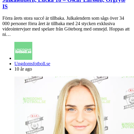
IS
Förra årets stora succé är tillbaka. Julkalendern som sågs över 34
000 personer förra året är tillbaka med 24 stycken exklusiva
videointervjuer med spelare från Göteborg med omnejd. Hoppas att
ni…
Posted
Ungdomsfotboll.se
by
10 år ago