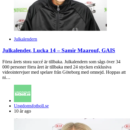
Julkalendern
Julkalender, Lucka 14 – Samir Maarouf, GAIS
Förra årets stora succé är tillbaka. Julkalendern som sågs över 34
000 personer förra året är tillbaka med 24 stycken exklusiva
videointervjuer med spelare från Göteborg med omnejd. Hoppas att
ni…
Posted
Ungdomsfotboll.se
by
10 år ago