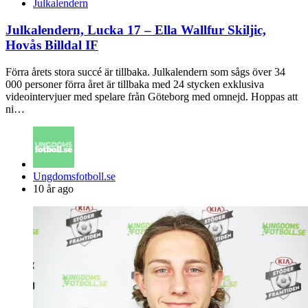
Julkalendern
Julkalendern, Lucka 17 – Ella Wallfur Skiljic,
Hovås Billdal IF
Förra årets stora succé är tillbaka. Julkalendern som sågs över 34
000 personer förra året är tillbaka med 24 stycken exklusiva
videointervjuer med spelare från Göteborg med omnejd. Hoppas att
ni…
Posted
Ungdomsfotboll.se
by
10 år ago