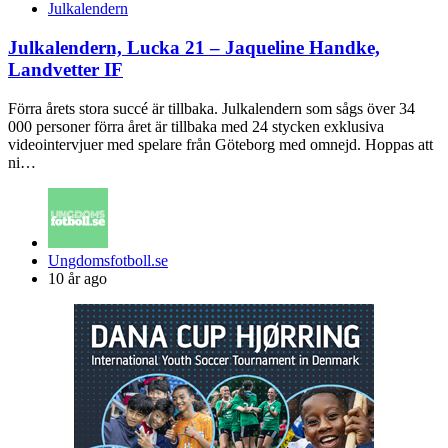
Julkalendern
Julkalendern, Lucka 21 – Jaqueline Handke,
Landvetter IF
Förra årets stora succé är tillbaka. Julkalendern som sågs över 34
000 personer förra året är tillbaka med 24 stycken exklusiva
videointervjuer med spelare från Göteborg med omnejd. Hoppas att
ni…
Posted
Ungdomsfotboll.se
by
10 år ago