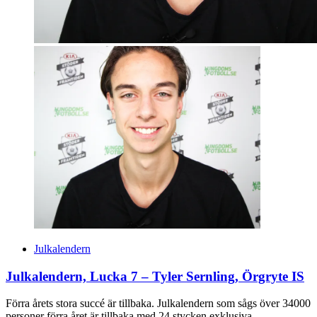
Julkalendern
Julkalendern, Lucka 7 – Tyler Sernling, Örgryte IS
Förra årets stora succé är tillbaka. Julkalendern som sågs över 34000
personer förra året är tillbaka med 24 stycken exklusiva