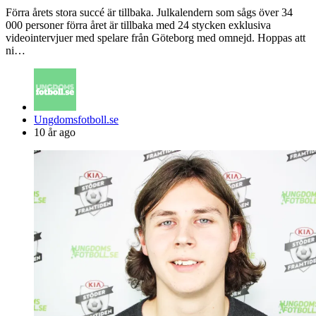
Förra årets stora succé är tillbaka. Julkalendern som sågs över 34
000 personer förra året är tillbaka med 24 stycken exklusiva
videointervjuer med spelare från Göteborg med omnejd. Hoppas att
ni…
Posted
Ungdomsfotboll.se
by
10 år ago