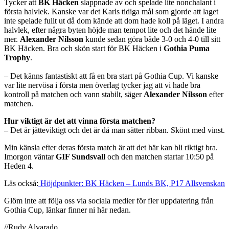
Tycker att
BK Häcken
slappnade av och spelade lite nonchalant i
första halvlek. Kanske var det Karls tidiga mål som gjorde att laget
inte spelade fullt ut då dom kände att dom hade koll på läget. I andra
halvlek, efter några byten höjde man tempot lite och det hände lite
mer.
Alexander Nilsson
kunde sedan göra både 3-0 och 4-0 till sitt
BK Häcken. Bra och skön start för BK Häcken i
Gothia Puma
Trophy
.
– Det känns fantastiskt att få en bra start på Gothia Cup. Vi kanske
var lite nervösa i första men överlag tycker jag att vi hade bra
kontroll på matchen och vann stabilt, säger
Alexander Nilsson
efter
matchen.
Hur viktigt är det att vinna första matchen?
– Det är jätteviktigt och det är då man sätter ribban. Skönt med vinst.
Min känsla efter deras första match är att det här kan bli riktigt bra.
Imorgon väntar
GIF Sundsvall
och den matchen startar 10:50 på
Heden 4.
Läs också:
Höjdpunkter: BK Häcken – Lunds BK, P17 Allsvenskan
Glöm inte att följa oss via sociala medier för fler uppdatering från
Gothia Cup, länkar finner ni här nedan.
//Rudy Alvarado