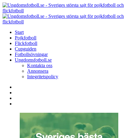
Menu
Search
Menu
U
-
S
Start
s
Pojkfotboll
s
Flickfotboll
f
Cupguiden
p
Fotbollsövningar
o
Ungdomsfotboll.se
f
Kontakta oss
Annonsera
Integritetspolicy
Search