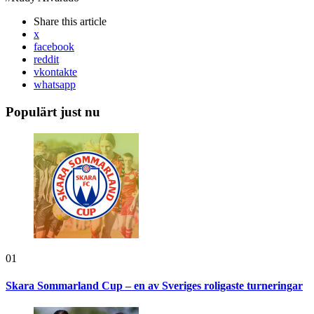
Share
this article
x
facebook
reddit
vkontakte
whatsapp
Populärt just nu
01
Skara Sommarland Cup – en av Sveriges roligaste turneringar