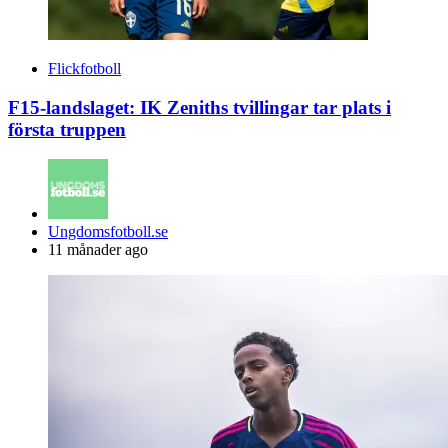
Flickfotboll
F15-landslaget: IK Zeniths tvillingar tar plats i
första truppen
Posted
Ungdomsfotboll.se
by
11 månader ago