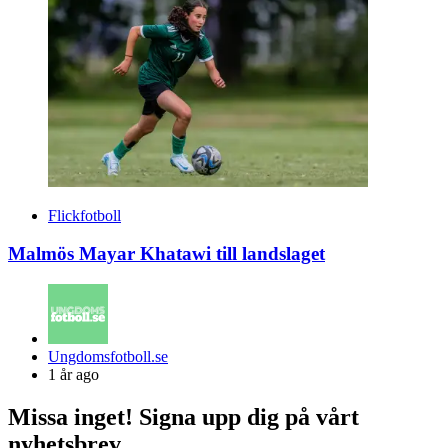
Flickfotboll
Malmös Mayar Khatawi till landslaget
Posted
Ungdomsfotboll.se
by
1 år ago
Missa inget! Signa upp dig på vårt
nyhetsbrev