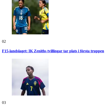
02
F15-landslaget: IK Zeniths tvillingar tar plats i första truppen
03