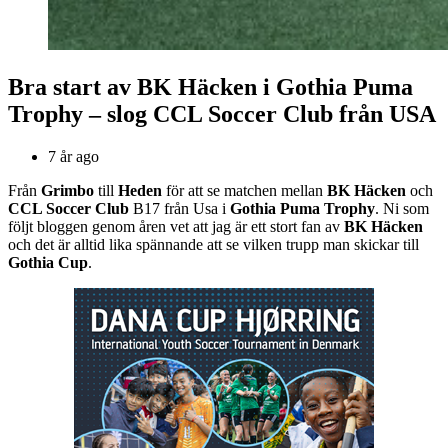
Bra start av BK Häcken i Gothia Puma
Trophy – slog CCL Soccer Club från USA
7 år ago
Från
Grimbo
till
Heden
för att se matchen mellan
BK Häcken
och
CCL Soccer Club
B17 från Usa i
Gothia Puma Trophy
. Ni som
följt bloggen genom åren vet att jag är ett stort fan av
BK Häcken
och det är alltid lika spännande att se vilken trupp man skickar till
Gothia Cup
.