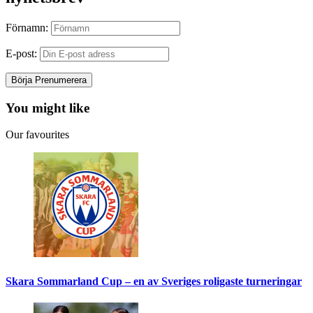
Förnamn:
E-post:
You might like
Our favourites
Skara Sommarland Cup – en av Sveriges roligaste turneringar