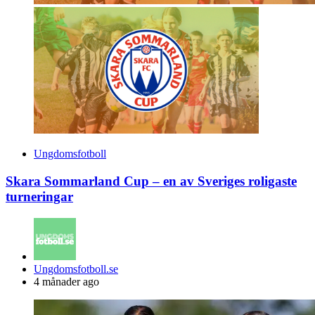
Ungdomsfotboll
Skara Sommarland Cup – en av Sveriges roligaste
turneringar
Posted
Ungdomsfotboll.se
by
4 månader ago