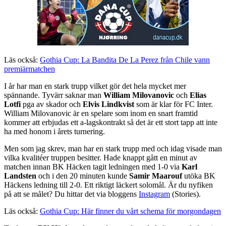
Läs också:
Gothia Cup: La Bandita De La Perez från Chile vann
premiärmatchen
I år har man en stark trupp vilket gör det hela mycket mer
spännande. Tyvärr saknar man
William Milovanovic
och
Elias
Lotfi
pga av skador och
Elvis Lindkvist
som är klar för FC Inter.
William Milovanovic är en spelare som inom en snart framtid
kommer att erbjudas ett a-lagskontrakt så det är ett stort tapp att inte
ha med honom i årets turnering.
Men som jag skrev, man har en stark trupp med och idag visade man
vilka kvalitéer truppen besitter. Hade knappt gått en minut av
matchen innan BK Häcken tagit ledningen med 1-0 via
Karl
Landsten
och i den 20 minuten kunde
Samir Maarouf
utöka BK
Häckens ledning till 2-0. Ett riktigt läckert solomål. Är du nyfiken
på att se målet? Du hittar det via bloggens
Instagram
(Stories).
Läs också:
Gothia Cup: Här finner du vårt schema för morgondagen