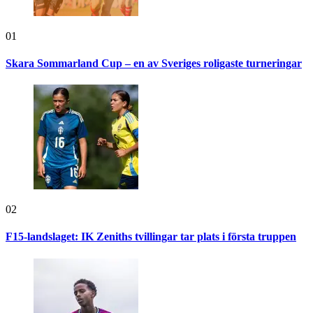
01
Skara Sommarland Cup – en av Sveriges roligaste turneringar
02
F15-landslaget: IK Zeniths tvillingar tar plats i första truppen