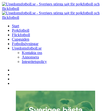
Menu
Search
Menu
U
-
S
Start
s
Pojkfotboll
s
Flickfotboll
f
Cupguiden
p
Fotbollsövningar
o
Ungdomsfotboll.se
f
Kontakta oss
Annonsera
Integritetspolicy
Search