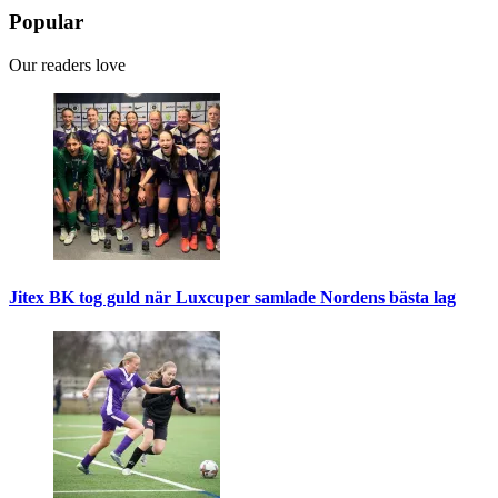
Popular
Our readers love
Jitex BK tog guld när Luxcuper samlade Nordens bästa lag