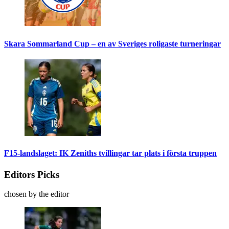
Skara Sommarland Cup – en av Sveriges roligaste turneringar
F15-landslaget: IK Zeniths tvillingar tar plats i första truppen
Editors Picks
chosen by the editor