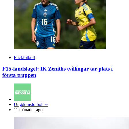
Flickfotboll
F15-landslaget: IK Zeniths tvillingar tar plats i
första truppen
Posted
Ungdomsfotboll.se
by
11 månader ago