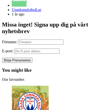
Posted
Ungdomsfotboll.se
by
1 år ago
Missa inget! Signa upp dig på vårt
nyhetsbrev
Förnamn:
E-post:
You might like
Our favourites