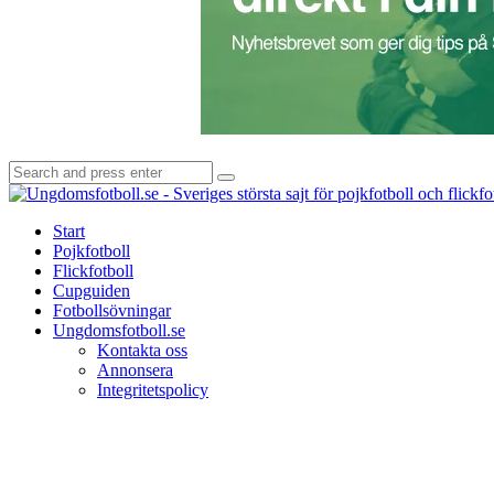
Search
Search
for:
Start
Pojkfotboll
Flickfotboll
Cupguiden
Fotbollsövningar
Ungdomsfotboll.se
Kontakta oss
Annonsera
Integritetspolicy