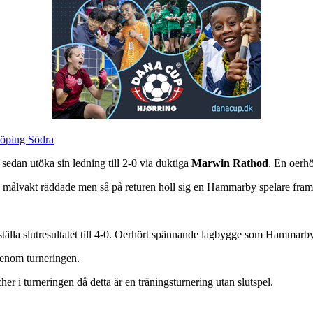
köping Södra
sedan utöka sin ledning till 2-0 via duktiga
Marwin Rathod
. En oerh
gs målvakt räddade men så på returen höll sig en Hammarby spelare fram
ställa slutresultatet till 4-0. Oerhört spännande lagbygge som Hammarby I
enom turneringen.
her i turneringen då detta är en träningsturnering utan slutspel.