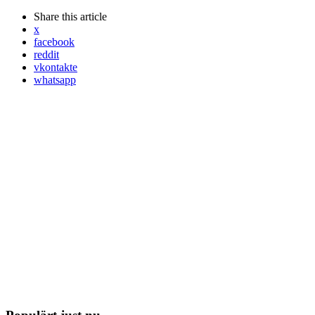
Share
this article
x
facebook
reddit
vkontakte
whatsapp