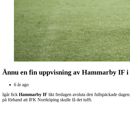
Ännu en fin uppvisning av Hammarby IF i
6 år ago
Igår fick
Hammarby IF
likt fredagen avsluta den fullspäckade dage
på förhand att IFK Norrköping skulle få det tufft.