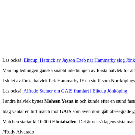
Läs också:
Elitcup: Hattrick av Jayson Ezeb när Hammarby slog Jön
Man tog ledningen ganska snabbt inledningen av första halvlek för att 
I slutet av första halvlek fick Hammarby IF en straff som Norrköpin
Läs också:
Alfredo Steiner om GAIS framfart i Elitcup Jönköping
I andra halvlek byttes
Mohsen Yesna
in och kunde efter en stund fast
Idag väntar en tuff match mot
GAIS
som även dom gått obesegrade g
Matchen startar kl 10:00 i
Elmiahallen
. Det är också lagens sista matc
//Rudy Alvarado