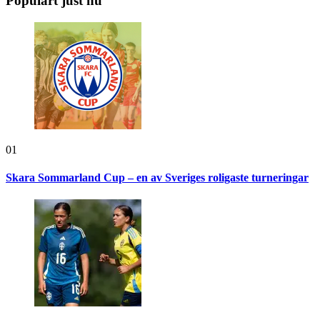
Populärt just nu
01
Skara Sommarland Cup – en av Sveriges roligaste turneringar