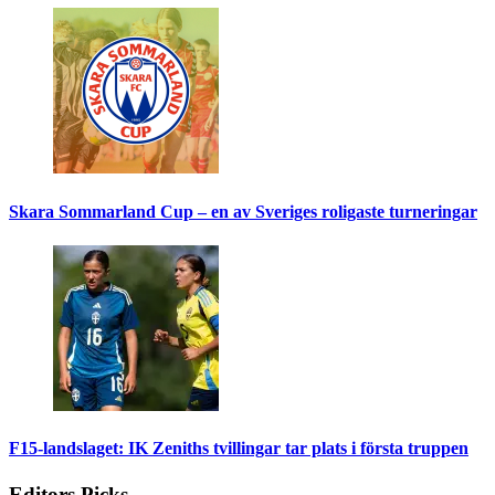
Skara Sommarland Cup – en av Sveriges roligaste turneringar
F15-landslaget: IK Zeniths tvillingar tar plats i första truppen
Editors Picks