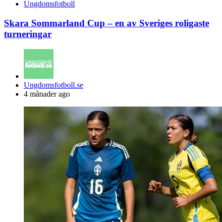
Ungdomsfotboll
Skara Sommarland Cup – en av Sveriges roligaste
turneringar
Posted
Ungdomsfotboll.se
by
4 månader ago