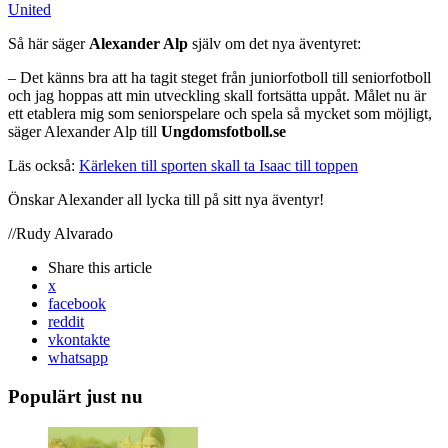
United
Så här säger
Alexander Alp
själv om det nya äventyret:
– Det känns bra att ha tagit steget från juniorfotboll till seniorfotboll
och jag hoppas att min utveckling skall fortsätta uppåt. Målet nu är
ett etablera mig som seniorspelare och spela så mycket som möjligt,
säger Alexander Alp till
Ungdomsfotboll.se
Läs också:
Kärleken till sporten skall ta Isaac till toppen
Önskar Alexander all lycka till på sitt nya äventyr!
//Rudy Alvarado
Share
this article
x
facebook
reddit
vkontakte
whatsapp
Populärt just nu