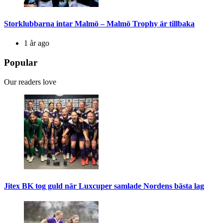
Storklubbarna intar Malmö – Malmö Trophy är tillbaka
1 år ago
Popular
Our readers love
Jitex BK tog guld när Luxcuper samlade Nordens bästa lag