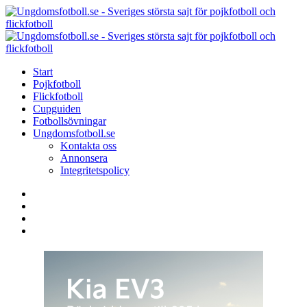
Menu
Search
Menu
U
-
S
Start
s
Pojkfotboll
s
Flickfotboll
f
Cupguiden
p
Fotbollsövningar
o
Ungdomsfotboll.se
f
Kontakta oss
Annonsera
Integritetspolicy
Search