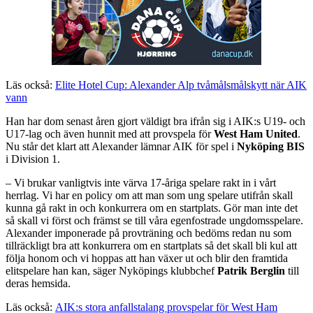
Läs också:
Elite Hotel Cup: Alexander Alp tvåmålsmålskytt när AIK
vann
Han har dom senast åren gjort väldigt bra ifrån sig i AIK:s U19- och
U17-lag och även hunnit med att provspela för
West Ham United
.
Nu står det klart att Alexander lämnar AIK för spel i
Nyköping BIS
i Division 1.
– Vi brukar vanligtvis inte värva 17-åriga spelare rakt in i vårt
herrlag. Vi har en policy om att man som ung spelare utifrån skall
kunna gå rakt in och konkurrera om en startplats. Gör man inte det
så skall vi först och främst se till våra egenfostrade ungdomsspelare.
Alexander imponerade på provträning och bedöms redan nu som
tillräckligt bra att konkurrera om en startplats så det skall bli kul att
följa honom och vi hoppas att han växer ut och blir den framtida
elitspelare han kan, säger Nyköpings klubbchef
Patrik Berglin
till
deras hemsida.
Läs också:
AIK:s stora anfallstalang provspelar för West Ham