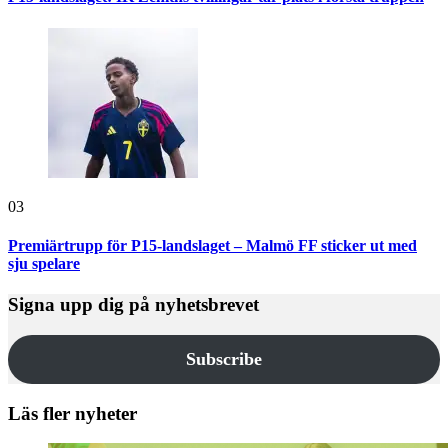
03
Premiärtrupp för P15-landslaget – Malmö FF sticker ut med
sju spelare
Signa upp dig på nyhetsbrevet
Subscribe
Läs fler nyheter