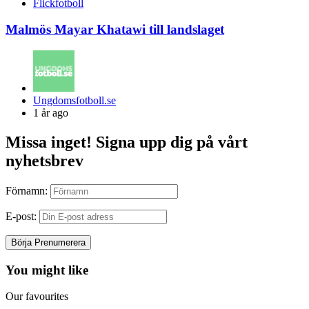
Flickfotboll
Malmös Mayar Khatawi till landslaget
Posted
Ungdomsfotboll.se
by
1 år ago
Missa inget! Signa upp dig på vårt
nyhetsbrev
Förnamn:
E-post:
You might like
Our favourites