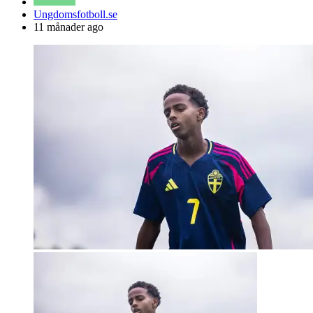
Posted
Ungdomsfotboll.se
by
11 månader ago