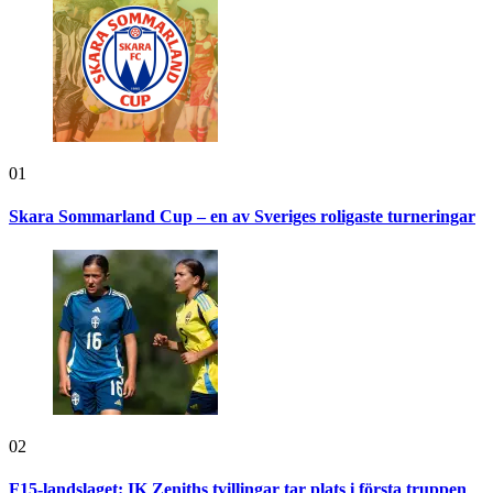
01
Skara Sommarland Cup – en av Sveriges roligaste turneringar
02
F15-landslaget: IK Zeniths tvillingar tar plats i första truppen