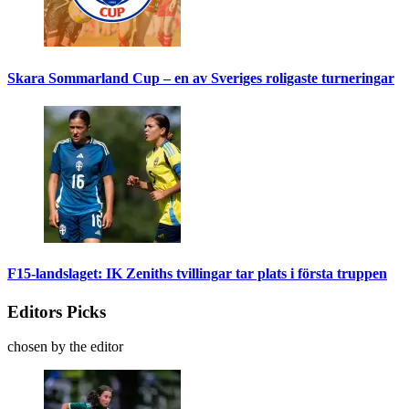
Skara Sommarland Cup – en av Sveriges roligaste turneringar
F15-landslaget: IK Zeniths tvillingar tar plats i första truppen
Editors Picks
chosen by the editor