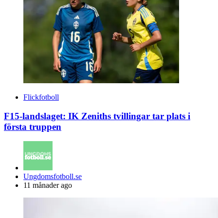
Flickfotboll
F15-landslaget: IK Zeniths tvillingar tar plats i
första truppen
Posted
Ungdomsfotboll.se
by
11 månader ago