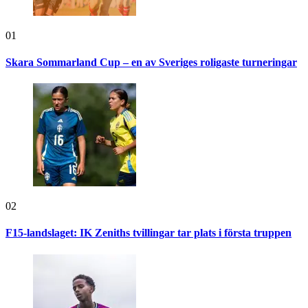
01
Skara Sommarland Cup – en av Sveriges roligaste turneringar
02
F15-landslaget: IK Zeniths tvillingar tar plats i första truppen