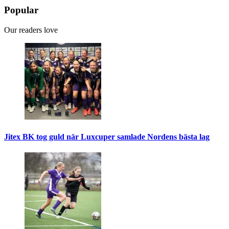
Popular
Our readers love
Jitex BK tog guld när Luxcuper samlade Nordens bästa lag