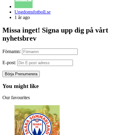
Posted
Ungdomsfotboll.se
by
1 år ago
Missa inget! Signa upp dig på vårt
nyhetsbrev
Förnamn:
E-post:
You might like
Our favourites