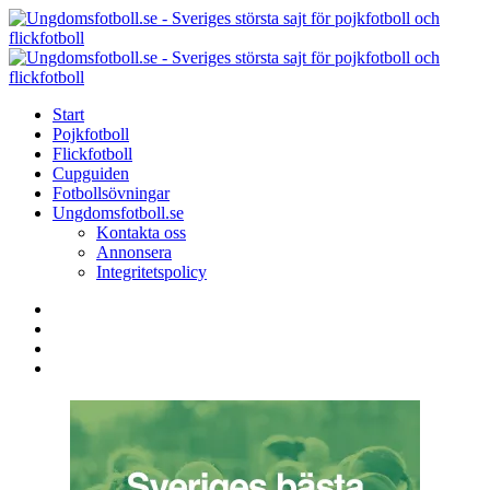
Menu
Search
Menu
U
-
S
Start
s
Pojkfotboll
s
Flickfotboll
f
Cupguiden
p
Fotbollsövningar
o
Ungdomsfotboll.se
f
Kontakta oss
Annonsera
Integritetspolicy
Search