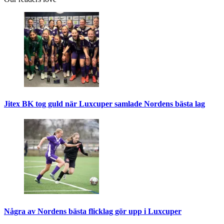
Jitex BK tog guld när Luxcuper samlade Nordens bästa lag
Några av Nordens bästa flicklag gör upp i Luxcuper