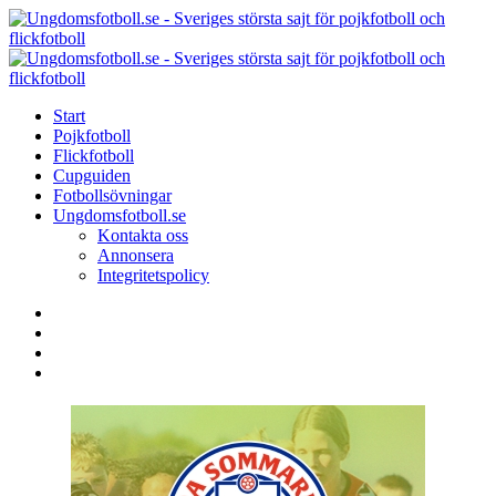
Menu
Search
Menu
U
-
S
Start
s
Pojkfotboll
s
Flickfotboll
f
Cupguiden
p
Fotbollsövningar
o
Ungdomsfotboll.se
f
Kontakta oss
Annonsera
Integritetspolicy
Search