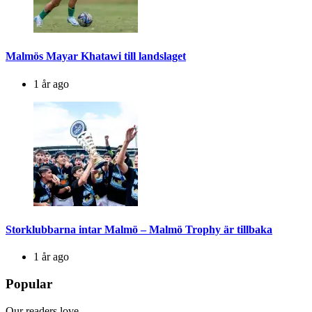
Malmös Mayar Khatawi till landslaget
1 år ago
Storklubbarna intar Malmö – Malmö Trophy är tillbaka
1 år ago
Popular
Our readers love