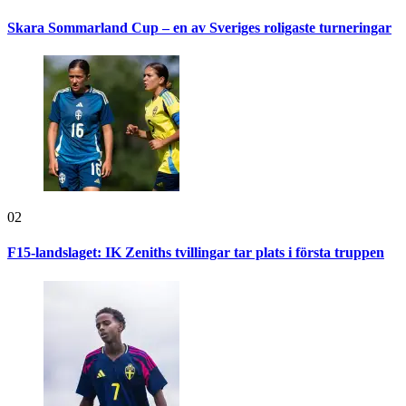
Skara Sommarland Cup – en av Sveriges roligaste turneringar
02
F15-landslaget: IK Zeniths tvillingar tar plats i första truppen