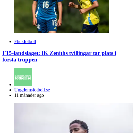
Flickfotboll
F15-landslaget: IK Zeniths tvillingar tar plats i
första truppen
Posted
Ungdomsfotboll.se
by
11 månader ago