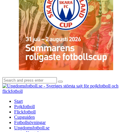
Search
Search
for:
U
-
S
Start
s
Pojkfotboll
s
Flickfotboll
f
Cupguiden
p
Fotbollsövningar
o
Ungdomsfotboll.se
f