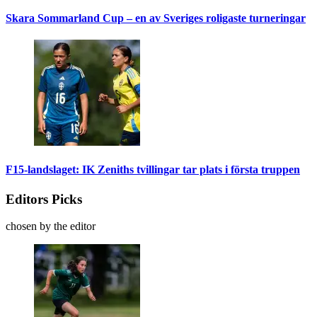
Skara Sommarland Cup – en av Sveriges roligaste turneringar
F15-landslaget: IK Zeniths tvillingar tar plats i första truppen
Editors Picks
chosen by the editor