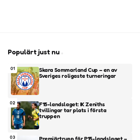
Populärt just nu
01
Skara Sommarland Cup – en av
Sveriges roligaste turneringar
02
F15-landslaget: IK Zeniths
tvillingar tar plats i första
truppen
03
Premiärtrupp för P15-landslaget –