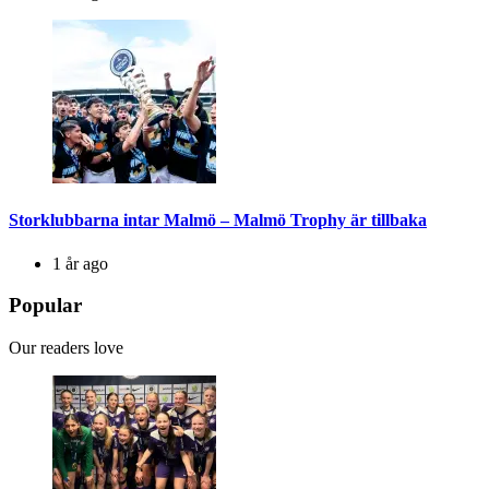
Storklubbarna intar Malmö – Malmö Trophy är tillbaka
1 år ago
Popular
Our readers love