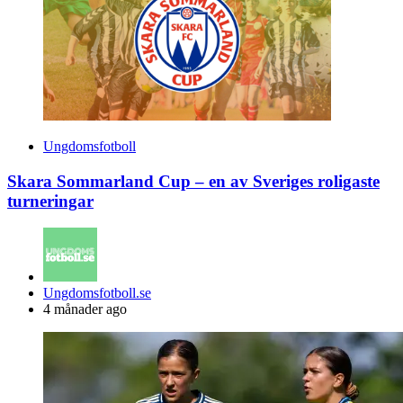
Ungdomsfotboll
Skara Sommarland Cup – en av Sveriges roligaste
turneringar
Posted
Ungdomsfotboll.se
by
4 månader ago