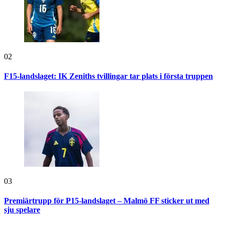
02
F15-landslaget: IK Zeniths tvillingar tar plats i första truppen
03
Premiärtrupp för P15-landslaget – Malmö FF sticker ut med
sju spelare