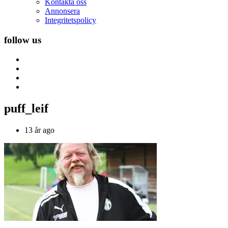
Kontakta oss
Annonsera
Integritetspolicy
follow us
puff_leif
13 år ago