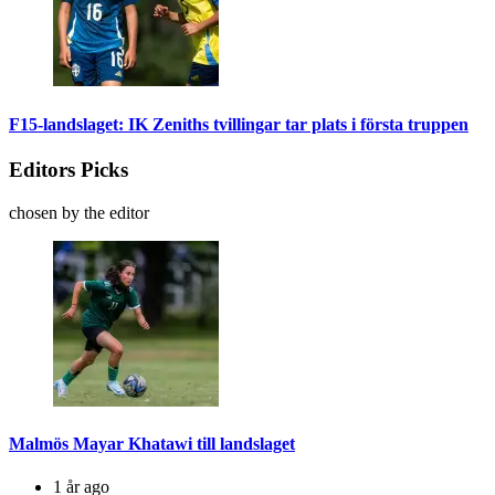
F15-landslaget: IK Zeniths tvillingar tar plats i första truppen
Editors Picks
chosen by the editor
Malmös Mayar Khatawi till landslaget
1 år ago