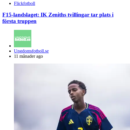
Flickfotboll
F15-landslaget: IK Zeniths tvillingar tar plats i
första truppen
Posted
Ungdomsfotboll.se
by
11 månader ago