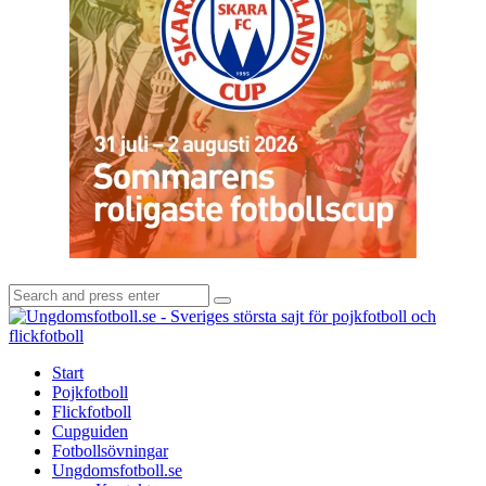
Search
Search
for:
U
-
S
Start
s
Pojkfotboll
s
Flickfotboll
f
Cupguiden
p
Fotbollsövningar
o
Ungdomsfotboll.se
f