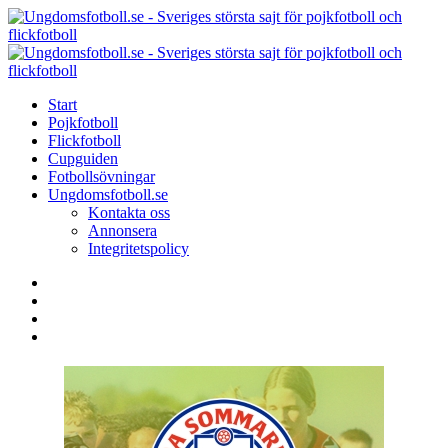
Menu
Search
Menu
U
-
S
Start
s
Pojkfotboll
s
Flickfotboll
f
Cupguiden
p
Fotbollsövningar
o
Ungdomsfotboll.se
f
Kontakta oss
Annonsera
Integritetspolicy
Search