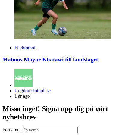
Flickfotboll
Malmös Mayar Khatawi till landslaget
Posted
Ungdomsfotboll.se
by
1 år ago
Missa inget! Signa upp dig på vårt
nyhetsbrev
Förnamn: