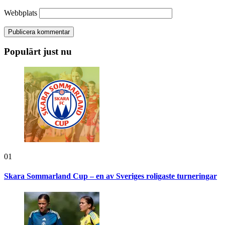
Webbplats
Populärt just nu
01
Skara Sommarland Cup – en av Sveriges roligaste turneringar