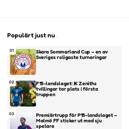
Populärt just nu
01
Skara Sommarland Cup – en av
Sveriges roligaste turneringar
02
F15-landslaget: IK Zeniths
tvillingar tar plats i första
truppen
03
Premiärtrupp för P15-landslaget –
Malmö FF sticker ut med sju
spelare