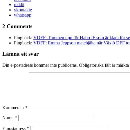
reddit
vkontakte
whatsapp
2 Comments
Pingback:
VDFF: Tummen upp för Habo IF som är klara för se
Pingback:
VDFF: Emma Jeppson matchjälte när Växjö DFF tog si
Lämna ett svar
Din e-postadress kommer inte publiceras.
Obligatoriska fält är märkta
Kommentar
*
Namn
*
E-postadress
*