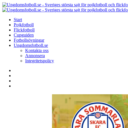
Menu
Search
Menu
Start
Pojkfotboll
Flickfotboll
Cupguiden
Fotbollsövningar
Ungdomsfotboll.se
Kontakta oss
Annonsera
Integritetspolicy
Search