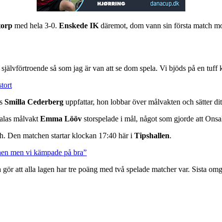
torp
med hela 3-0.
Enskede IK
däremot, dom vann sin första match m
älvförtroende så som jag är van att se dom spela. Vi bjöds på en tuff
tort
as
Smilla Cederberg
uppfattar, hon lobbar över målvakten och sätter dit
salas målvakt
Emma Lööv
storspelade i mål, något som gjorde att Ons
ch. Den matchen startar klockan 17:40 här i
Tipshallen
.
chen men vi kämpade på bra”
gör att alla lagen har tre poäng med två spelade matcher var. Sista om