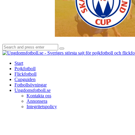
Search
Search
for:
Start
Pojkfotboll
Flickfotboll
Cupguiden
Fotbollsövningar
Ungdomsfotboll.se
Kontakta oss
Annonsera
Integritetspolicy