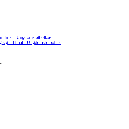
mifinal - Ungdomsfotboll.se
g till final - Ungdomsfotboll.se
*