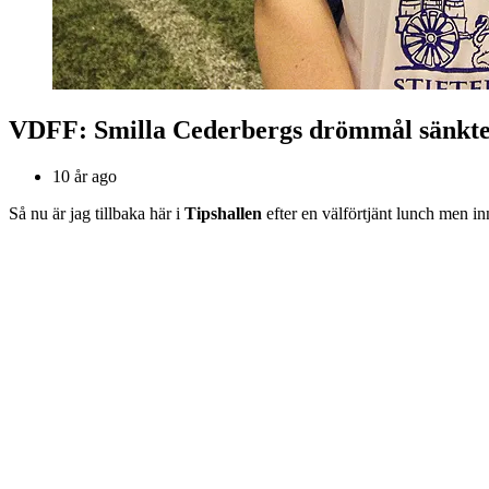
VDFF: Smilla Cederbergs drömmål sänkt
10 år ago
Så nu är jag tillbaka här i
Tipshallen
efter en välförtjänt lunch men i