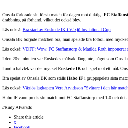
Onsala förlorade sin första match för dagen mot duktiga
FC Staffans
drabbning på förhand, vilket det också blev.
Läs också:
Bra start av Enskede IK i Växjö Invitational Cup
Onsala BK började matchen bra, man spelade bra fotboll med mycket sj
Läs också:
VDFF: Wow, FC Staffanstorp & Matilda Roth imponerar s
I den 20:e minuten var Enskedes målvakt långt ute, något som Onsal
I andra halvlek var det mycket
Enskede IK
och spel mot ett mål. On
Bra spelat av Onsala BK som ställs
Habo IF
i gruppspelets sista mat
Läs också:
Växjös lagkapten Vera Arvidsson ”Svårare i den här mat
Habo IF vann precis sin match mot FC Staffanstorp med 1-0 och detta 
//Rudy Alvarado
Share
this article
x
facebook