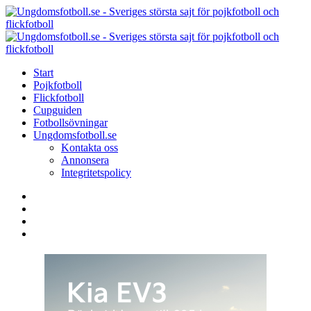
Menu
Search
Menu
U
-
S
Start
s
Pojkfotboll
s
Flickfotboll
f
Cupguiden
p
Fotbollsövningar
o
Ungdomsfotboll.se
f
Kontakta oss
Annonsera
Integritetspolicy
Search