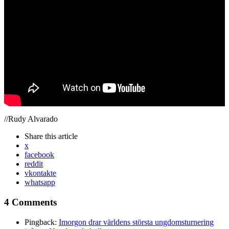
//Rudy Alvarado
Share
this article
x
facebook
reddit
vkontakte
whatsapp
4 Comments
Pingback:
Imorgon drar världens största ungdomsturnering