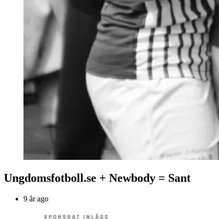
Ungdomsfotboll.se + Newbody = Sant
9 år ago