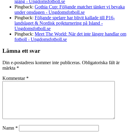
igång - Ungdomsfotboll.se
Pingback:
Gothia Cup: Följande matcher tänker vi bevaka
under onsdagen - Ungdomsfotboll.se
Pingback:
Följande spelare har blivit kallade till P16-
landslaget & Nordisk pojkturnering på Island -
Ungdomsfotboll.se
Pingback:
Meet The World: När det inte längre handlar om
fotboll - Ungdomsfotboll.se
Lämna ett svar
Din e-postadress kommer inte publiceras.
Obligatoriska fält är
märkta
*
Kommentar
*
Namn
*