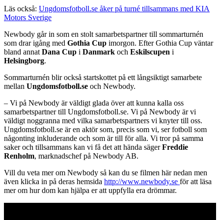
Läs också:
Ungdomsfotboll.se åker på turné tillsammans med KIA
Motors Sverige
Newbody går in som en stolt samarbetspartner till sommarturnén
som drar igång med
Gothia Cup
imorgon. Efter Gothia Cup väntar
bland annat
Dana Cup
i
Danmark
och
Eskilscupen
i
Helsingborg
.
Sommarturnén blir också startskottet på ett långsiktigt samarbete
mellan
Ungdomsfotboll.se
och Newbody.
– Vi på Newbody är väldigt glada över att kunna kalla oss
samarbetspartner till
Ungdomsfotboll.se
. Vi på Newbody är vi
väldigt noggranna med vilka samarbetspartners vi knyter till oss.
Ungdomsfotboll.se
är en aktör som, precis som vi, ser fotboll som
någonting inkluderande och som är till för alla. Vi tror på samma
saker och tillsammans kan vi få det att hända säger
Freddie
Renholm
, marknadschef på Newbody AB.
Vill du veta mer om Newbody så kan du se filmen här nedan men
även klicka in på deras hemsida
http://www.newbody.se
för att läsa
mer om hur dom kan hjälpa er att uppfylla era drömmar.