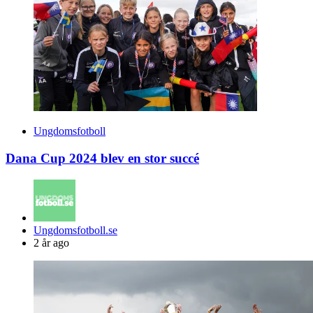
Ungdomsfotboll
Dana Cup 2024 blev en stor succé
Posted
Ungdomsfotboll.se
by
2 år ago