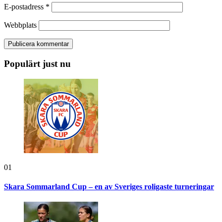
E-postadress
*
Webbplats
Populärt just nu
01
Skara Sommarland Cup – en av Sveriges roligaste turneringar