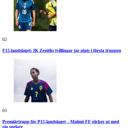
02
F15-landslaget: IK Zeniths tvillingar tar plats i första truppen
03
Premiärtrupp för P15-landslaget – Malmö FF sticker ut med
sju spelare