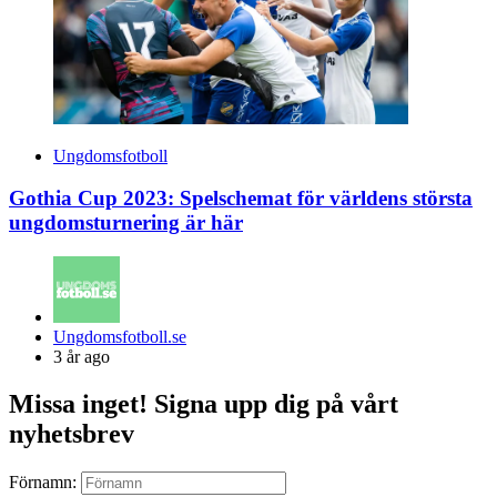
Ungdomsfotboll
Gothia Cup 2023: Spelschemat för världens största
ungdomsturnering är här
Posted
Ungdomsfotboll.se
by
3 år ago
Missa inget! Signa upp dig på vårt
nyhetsbrev
Förnamn: