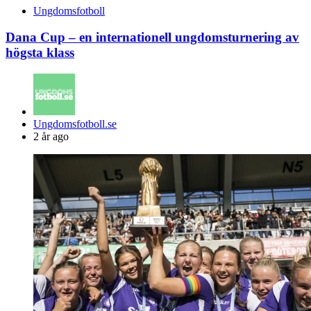
Ungdomsfotboll
Dana Cup – en internationell ungdomsturnering av
högsta klass
Posted
Ungdomsfotboll.se
by
2 år ago