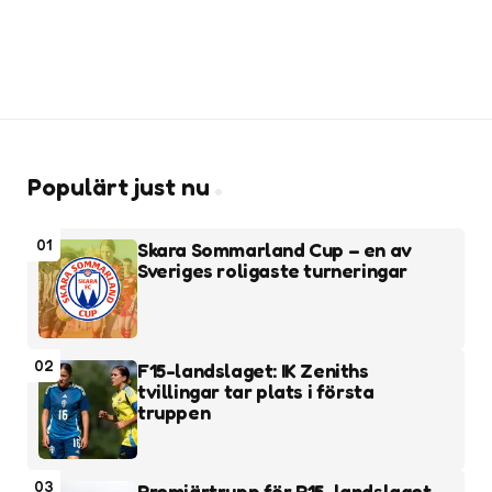
Populärt just nu
01
Skara Sommarland Cup – en av
Sveriges roligaste turneringar
02
F15-landslaget: IK Zeniths
tvillingar tar plats i första
truppen
03
Premiärtrupp för P15-landslaget –