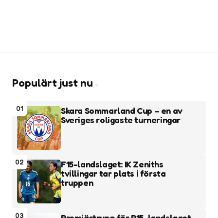
Populärt just nu
01
Skara Sommarland Cup – en av
Sveriges roligaste turneringar
02
F15-landslaget: IK Zeniths
tvillingar tar plats i första
truppen
03
Premiärtrupp för P15-landslaget –