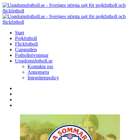
Menu
Search
Menu
U
-
S
Start
s
Pojkfotboll
s
Flickfotboll
f
Cupguiden
p
Fotbollsövningar
o
Ungdomsfotboll.se
f
Kontakta oss
Annonsera
Integritetspolicy
Search