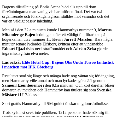
Dagens tillställning på Borås Arena bjöd alls upp till dom
förväntningarna man vanligtvis har inför en final. Det var två
organiserade och försiktiga lag som ställdes mot varandra och det
var en väldigt passiv inledning.
Men så i den 32:a minuten kunde Hammarbys nummer 9,
Marcus
Mitander
ge
Bajen
ledningen efter ett väldigt fint förarbete på
högerkanten utav nummer 11,
Kevin Jarrett-Marston
. Bara några
minuter senare lyckades Elfsborg kvittera efter att vindsnabbe
Eduart Iljazi
rivits ner i straffområdet och
Adrian Zeka
gjorde
inga misstag från elva meter.
Läs också:
Elite Hotel Cup: Bajens Otis Unda Toivoo fantastisk
i matchen mot IFK Göteborg
Resultatet stod sig länge och många hade nog väntat sig förlängning,
men Hammarby ville annat och man lyckades göra 2-1 genom
Samouil Izountouemoi
i den 92:a minuten. Och kort därefter blåser
domaren av matchen och Hammarby kan titulera sig som
Svenska
Mästare
i U17-klassen.
Stort grattis Hammarby till SM-guldet önskar ungdomsfotboll.se.
Trots kylan så svek inte publiken, 1212 personer hade sökt sig till