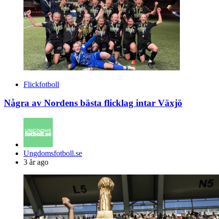
Flickfotboll
Några av Nordens bästa flicklag intar Växjö
Posted
Ungdomsfotboll.se
by
3 år ago