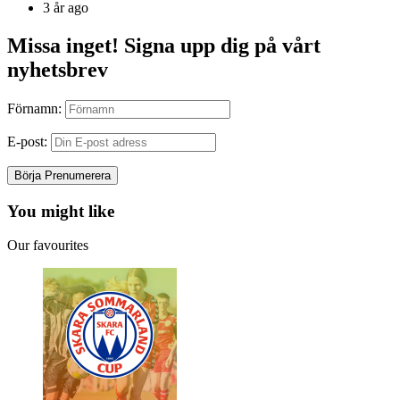
by
3 år ago
Missa inget! Signa upp dig på vårt
nyhetsbrev
Förnamn:
E-post:
You might like
Our favourites