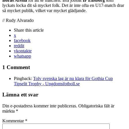
Borås Arena
för att se matchen. Bra jobbat
IF Elfsborg
som
lyckats locka dit så mycket folk. Det är inte ofta en U17-match drar
så mycket publik, vilket var mycket glädjande.
// Rudy Alvarado
Share
this article
x
facebook
reddit
vkontakte
whatsapp
1 Comment
Pingback:
Tolv svenska lag är nu klara för Gothia Cup
Tipselit Trophy - Ungdomsfotboll.se
Lämna ett svar
Din e-postadress kommer inte publiceras.
Obligatoriska fält är
märkta
*
Kommentar
*