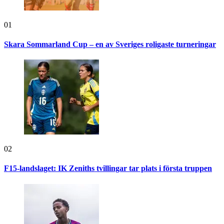
01
Skara Sommarland Cup – en av Sveriges roligaste turneringar
02
F15-landslaget: IK Zeniths tvillingar tar plats i första truppen