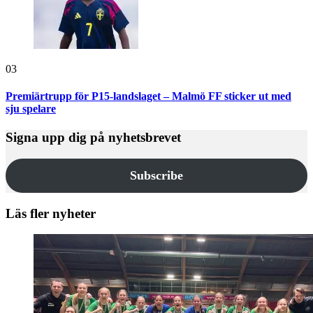
03
Premiärtrupp för P15-landslaget – Malmö FF sticker ut med
sju spelare
Signa upp dig på nyhetsbrevet
Subscribe
Läs fler nyheter