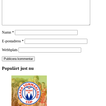
Namn
*
E-postadress
*
Webbplats
Populärt just nu