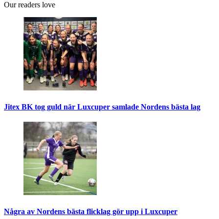
Our readers love
Jitex BK tog guld när Luxcuper samlade Nordens bästa lag
Några av Nordens bästa flicklag gör upp i Luxcuper