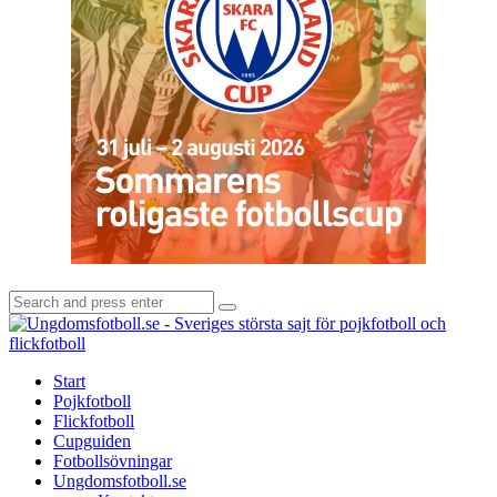
Search
Search
for:
U
-
S
Start
s
Pojkfotboll
s
Flickfotboll
f
Cupguiden
p
Fotbollsövningar
o
Ungdomsfotboll.se
f