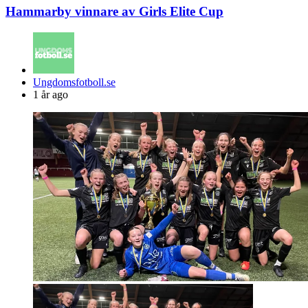
Hammarby vinnare av Girls Elite Cup
Posted
Ungdomsfotboll.se
by
1 år ago