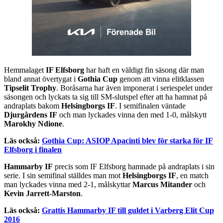
Hemmalaget
IF Elfsborg
har haft en väldigt fin säsong där man
bland annat övertygat i
Gothia Cup
genom att vinna elitklassen
Tipselit Trophy
. Boråsarna har även imponerat i seriespelet under
säsongen och lyckats ta sig till SM-slutspel efter att ha hamnat på
andraplats bakom
Helsingborgs IF
. I semifinalen väntade
Djurgårdens IF
och man lyckades vinna den med 1-0, målskytt
Marokhy Ndione
.
Läs också:
Gothia Cup: ASIOP Apacinti blev för starka för IF
Elfsborg i finalen
Hammarby IF
precis som IF Elfsborg hamnade på andraplats i sin
serie. I sin semifinal ställdes man mot
Helsingborgs IF
, en match
man lyckades vinna med 2-1, målskyttar
Marcus Mitander
och
Kevin Jarrett-Marston
.
Läs också:
Grattis Hammarby IF till guldet i Varberg Elit Cup
2016