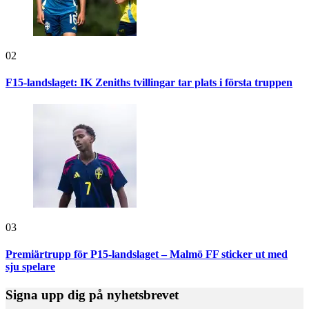
02
F15-landslaget: IK Zeniths tvillingar tar plats i första truppen
03
Premiärtrupp för P15-landslaget – Malmö FF sticker ut med
sju spelare
Signa upp dig på nyhetsbrevet