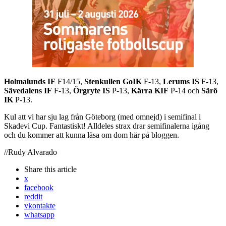
Holmalunds IF
F14/15,
Stenkullen GoIK
F-13,
Lerums IS
F-13,
Sävedalens IF
F-13,
Örgryte IS
P-13,
Kärra KIF
P-14 och
Särö
IK
P-13.
Kul att vi har sju lag från Göteborg (med omnejd) i semifinal i
Skadevi Cup. Fantastiskt! Alldeles strax drar semifinalerna igång
och du kommer att kunna läsa om dom här på bloggen.
//Rudy Alvarado
Share
this article
x
facebook
reddit
vkontakte
whatsapp