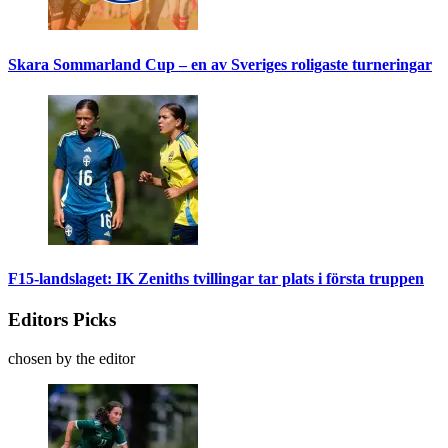
Skara Sommarland Cup – en av Sveriges roligaste turneringar
F15-landslaget: IK Zeniths tvillingar tar plats i första truppen
Editors Picks
chosen by the editor