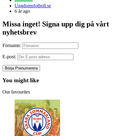
Posted
Ungdomsfotboll.se
by
6 år ago
Missa inget! Signa upp dig på vårt
nyhetsbrev
Förnamn:
E-post:
You might like
Our favourites