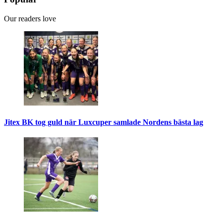
Our readers love
Jitex BK tog guld när Luxcuper samlade Nordens bästa lag