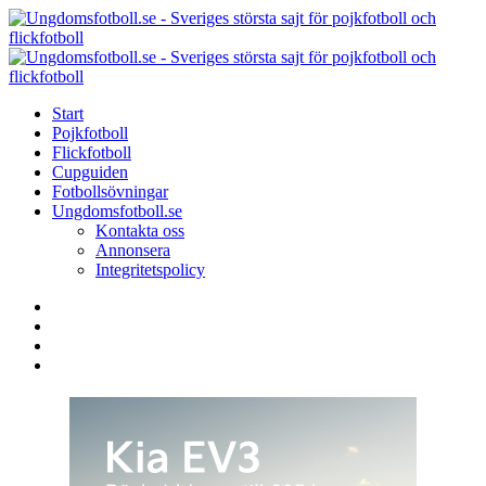
Menu
Search
Menu
U
-
S
Start
s
Pojkfotboll
s
Flickfotboll
f
Cupguiden
p
Fotbollsövningar
o
Ungdomsfotboll.se
f
Kontakta oss
Annonsera
Integritetspolicy
Search