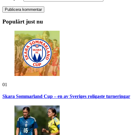
Populärt just nu
01
Skara Sommarland Cup – en av Sveriges roligaste turneringar