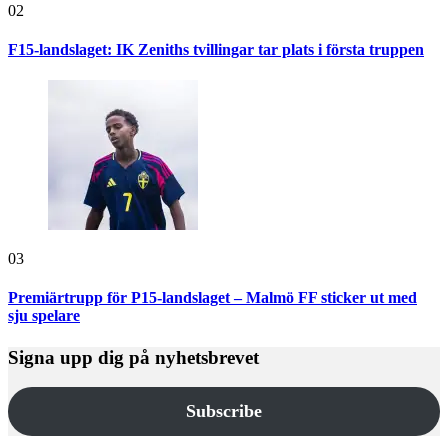
02
F15-landslaget: IK Zeniths tvillingar tar plats i första truppen
03
Premiärtrupp för P15-landslaget – Malmö FF sticker ut med
sju spelare
Signa upp dig på nyhetsbrevet
Subscribe