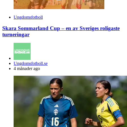
Ungdomsfotboll
Skara Sommarland Cup – en av Sveriges roligaste
turneringar
Posted
Ungdomsfotboll.se
by
4 månader ago