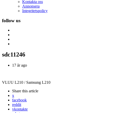
Kontakta oss
Annonsera
Integritetspolicy
follow us
sdc11246
17 år ago
VLUU L210 / Samsung L210
Share
this article
x
facebook
reddit
vkontakte