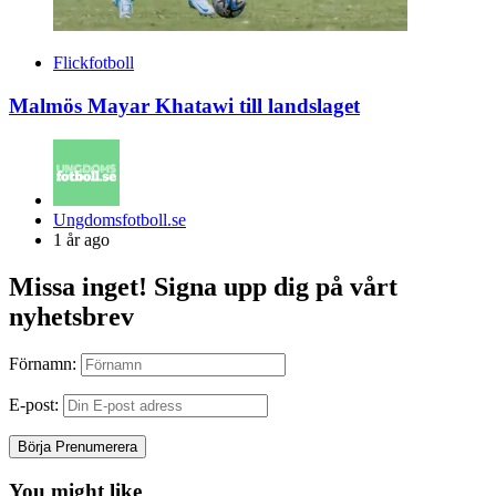
Flickfotboll
Malmös Mayar Khatawi till landslaget
Posted
Ungdomsfotboll.se
by
1 år ago
Missa inget! Signa upp dig på vårt
nyhetsbrev
Förnamn:
E-post:
You might like