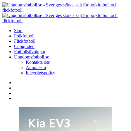
Menu
Search
Menu
U
-
S
Start
s
Pojkfotboll
s
Flickfotboll
f
Cupguiden
p
Fotbollsövningar
o
Ungdomsfotboll.se
f
Kontakta oss
Annonsera
Integritetspolicy
Search