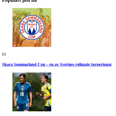
Populärt just nu
01
Skara Sommarland Cup – en av Sveriges roligaste turneringar