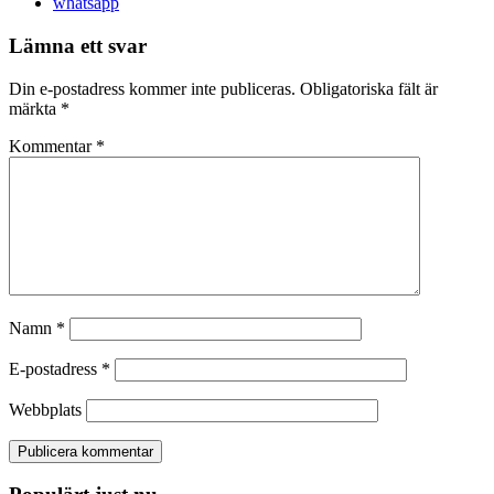
whatsapp
Lämna ett svar
Din e-postadress kommer inte publiceras.
Obligatoriska fält är
märkta
*
Kommentar
*
Namn
*
E-postadress
*
Webbplats