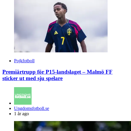
Pojkfotboll
Premiärtrupp för P15-landslaget – Malmö FF
sticker ut med sju spelare
Posted
Ungdomsfotboll.se
by
1 år ago