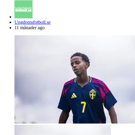
Posted
Ungdomsfotboll.se
by
11 månader ago