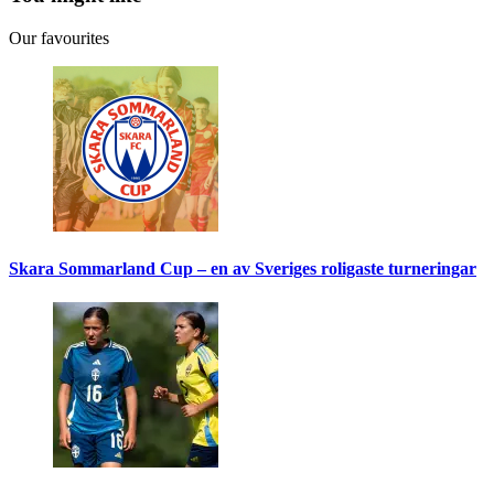
Our favourites
Skara Sommarland Cup – en av Sveriges roligaste turneringar