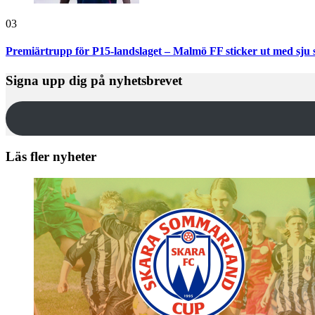
03
Premiärtrupp för P15-landslaget – Malmö FF sticker ut med sju 
Signa upp dig på nyhetsbrevet
Läs fler nyheter