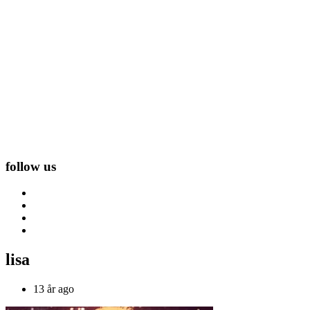
follow us
lisa
13 år ago