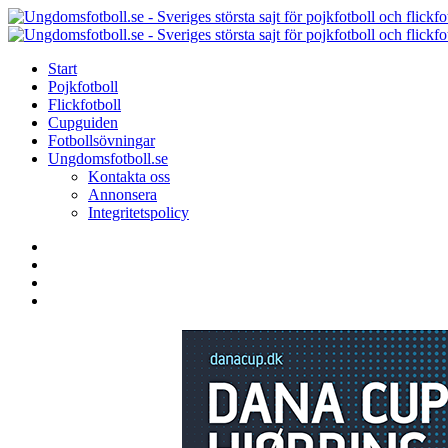
Menu
Search
Menu
Start
Pojkfotboll
Flickfotboll
Cupguiden
Fotbollsövningar
Ungdomsfotboll.se
Kontakta oss
Annonsera
Integritetspolicy
Search