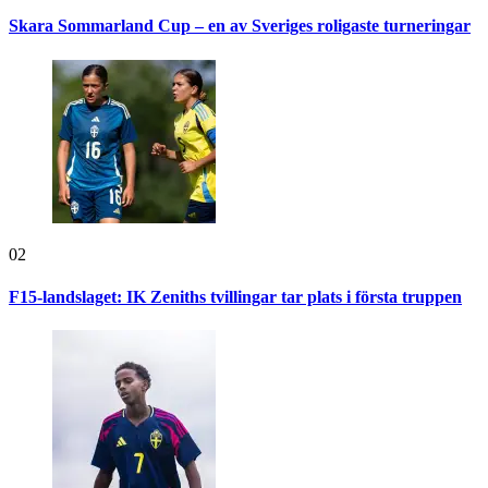
Skara Sommarland Cup – en av Sveriges roligaste turneringar
02
F15-landslaget: IK Zeniths tvillingar tar plats i första truppen