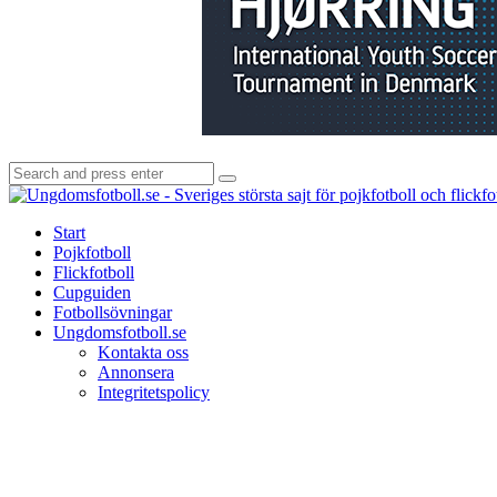
Search
Search
for:
Start
Pojkfotboll
Flickfotboll
Cupguiden
Fotbollsövningar
Ungdomsfotboll.se
Kontakta oss
Annonsera
Integritetspolicy