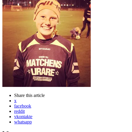
Share
this article
x
facebook
reddit
vkontakte
whatsapp