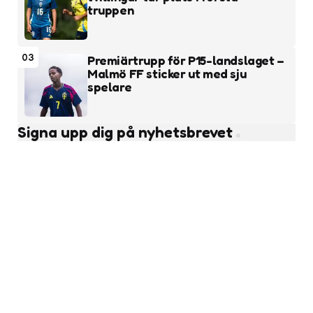
truppen
03
Premiärtrupp för P15-landslaget –
Malmö FF sticker ut med sju
spelare
Signa upp dig på nyhetsbrevet
Subscribe
Läs fler nyheter
Ungdomsfotboll