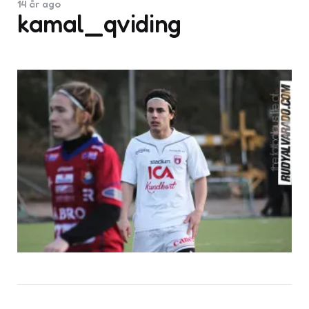
14 år ago
kamal_qviding