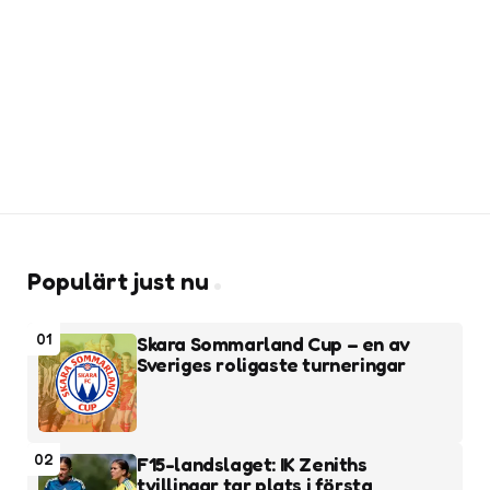
Populärt just nu
01
Skara Sommarland Cup – en av
Sveriges roligaste turneringar
02
F15-landslaget: IK Zeniths
tvillingar tar plats i första