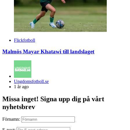
Flickfotboll
Malmös Mayar Khatawi till landslaget
Posted
Ungdomsfotboll.se
by
1 år ago
Missa inget! Signa upp dig på vårt
nyhetsbrev
Förnamn:
E-post: