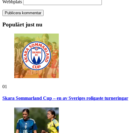
Webbplats
Populärt just nu
01
Skara Sommarland Cup – en av Sveriges roligaste turneringar