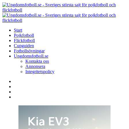
Menu
Search
Menu
U
-
S
Start
s
Pojkfotboll
s
Flickfotboll
f
Cupguiden
p
Fotbollsövningar
o
Ungdomsfotboll.se
f
Kontakta oss
Annonsera
Integritetspolicy
Search