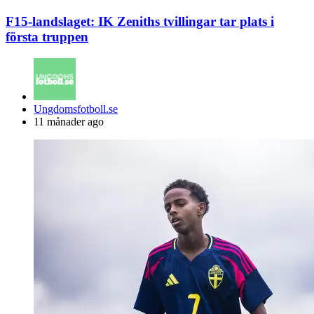
F15-landslaget: IK Zeniths tvillingar tar plats i
första truppen
Posted
Ungdomsfotboll.se
by
11 månader ago