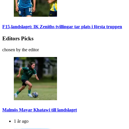
F15-landslaget: IK Zeniths tvillingar tar plats i första truppen
Editors Picks
chosen by the editor
Malmös Mayar Khatawi till landslaget
1 år ago