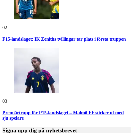
02
F15-landslaget: IK Zeniths tvillingar tar plats i första truppen
03
Premiärtrupp för P15-landslaget – Malmö FF sticker ut med
sju spelare
Signa upp dig på nyhetsbrevet