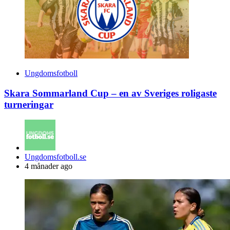
Ungdomsfotboll
Skara Sommarland Cup – en av Sveriges roligaste
turneringar
Posted
Ungdomsfotboll.se
by
4 månader ago