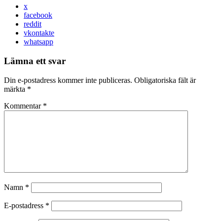
x
facebook
reddit
vkontakte
whatsapp
Lämna ett svar
Din e-postadress kommer inte publiceras.
Obligatoriska fält är
märkta
*
Kommentar
*
Namn
*
E-postadress
*