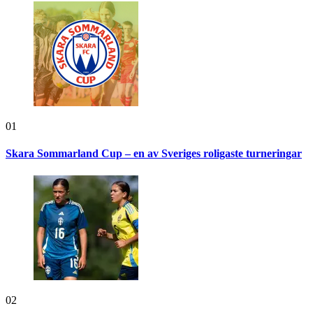
01
Skara Sommarland Cup – en av Sveriges roligaste turneringar
02