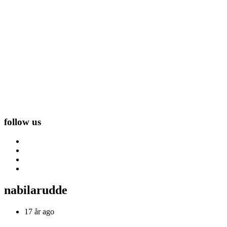
follow us
nabilarudde
17 år ago