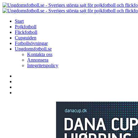
Menu
Search
Menu
Start
Pojkfotboll
Flickfotboll
Cupguiden
Fotbollsövningar
Ungdomsfotboll.se
Kontakta oss
Annonsera
Integritetspolicy
Search