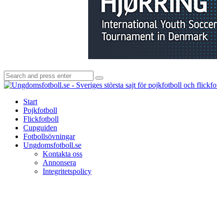
Search
Search
for:
Start
Pojkfotboll
Flickfotboll
Cupguiden
Fotbollsövningar
Ungdomsfotboll.se
Kontakta oss
Annonsera
Integritetspolicy