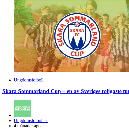
Ungdomsfotboll
Skara Sommarland Cup – en av Sveriges roligaste tu
Posted
Ungdomsfotboll.se
by
4 månader ago