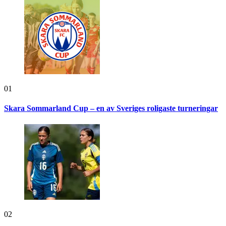
01
Skara Sommarland Cup – en av Sveriges roligaste turneringar
02