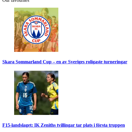
Our favourites
Skara Sommarland Cup – en av Sveriges roligaste turneringar
F15-landslaget: IK Zeniths tvillingar tar plats i första truppen