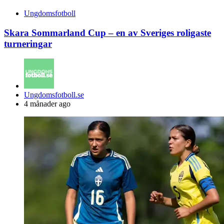
Ungdomsfotboll
Skara Sommarland Cup – en av Sveriges roligaste
turneringar
Posted
Ungdomsfotboll.se
by
4 månader ago