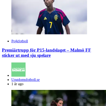
Pojkfotboll
Premiärtrupp för P15-landslaget – Malmö FF
sticker ut med sju spelare
Posted
Ungdomsfotboll.se
by
1 år ago