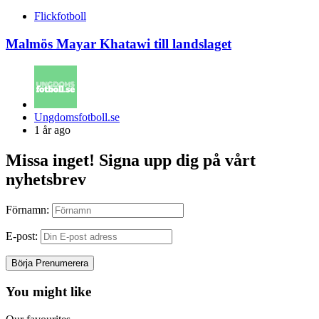
Flickfotboll
Malmös Mayar Khatawi till landslaget
Posted
Ungdomsfotboll.se
by
1 år ago
Missa inget! Signa upp dig på vårt
nyhetsbrev
Förnamn:
E-post:
You might like