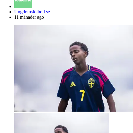
Posted
Ungdomsfotboll.se
by
11 månader ago