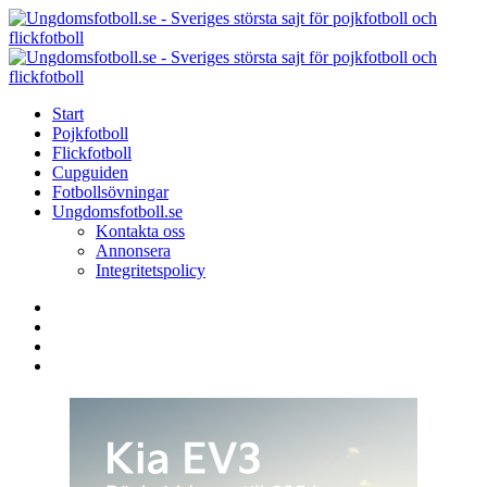
Menu
Search
Menu
U
-
S
Start
s
Pojkfotboll
s
Flickfotboll
f
Cupguiden
p
Fotbollsövningar
o
Ungdomsfotboll.se
f
Kontakta oss
Annonsera
Integritetspolicy
Search