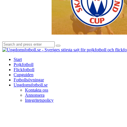
Search
Search
for:
Start
Pojkfotboll
Flickfotboll
Cupguiden
Fotbollsövningar
Ungdomsfotboll.se
Kontakta oss
Annonsera
Integritetspolicy