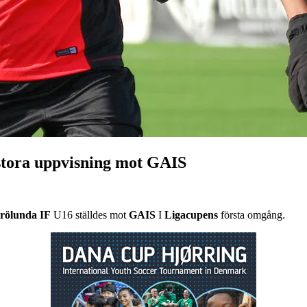
stora uppvisning mot GAIS
rölunda IF
U16 ställdes mot
GAIS
I
Ligacupens
första omgång.