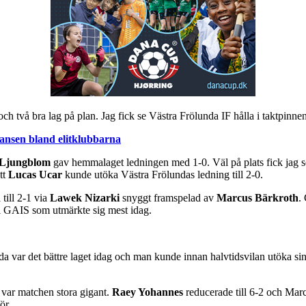
h två bra lag på plan. Jag fick se Västra Frölunda IF hålla i taktpinnen fr
ansen bland elitklubbarna
 Ljungblom
gav hemmalaget ledningen med 1-0. Väl på plats fick jag s
tt
Lucas Ucar
kunde utöka Västra Frölundas ledning till 2-0.
ill 2-1 via
Lawek Nizarki
snyggt framspelad av
Marcus Bärkroth
.
 i GAIS som utmärkte sig mest idag.
var det bättre laget idag och man kunde innan halvtidsvilan utöka sin 
h var matchen stora gigant.
Raey Yohannes
reducerade till 6-2 och Marc
ör.