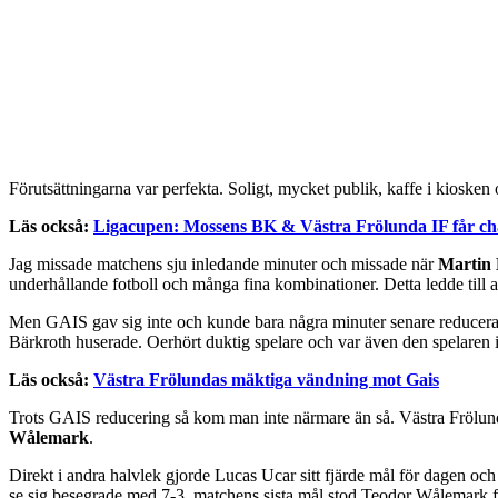
Förutsättningarna var perfekta. Soligt, mycket publik, kaffe i kiosken oc
Läs också:
Ligacupen: Mossens BK & Västra Frölunda IF får ch
Jag missade matchens sju inledande minuter och missade när
Martin
underhållande fotboll och många fina kombinationer. Detta ledde till a
Men GAIS gav sig inte och kunde bara några minuter senare reducera t
Bärkroth huserade. Oerhört duktig spelare och var även den spelaren
Läs också:
Västra Frölundas mäktiga vändning mot Gais
Trots GAIS reducering så kom man inte närmare än så. Västra Frölunda 
Wålemark
.
Direkt i andra halvlek gjorde Lucas Ucar sitt fjärde mål för dagen oc
se sig besegrade med 7-3, matchens sista mål stod Teodor Wålemark f