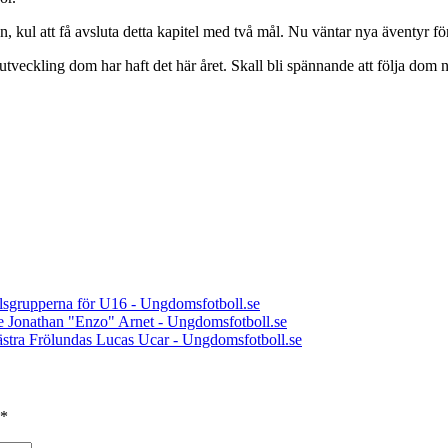
n, kul att få avsluta detta kapitel med två mål. Nu väntar nya äventyr f
tveckling dom har haft det här året. Skall bli spännande att följa dom 
pelsgrupperna för U16 - Ungdomsfotboll.se
e Jonathan "Enzo" Arnet - Ungdomsfotboll.se
Västra Frölundas Lucas Ucar - Ungdomsfotboll.se
*