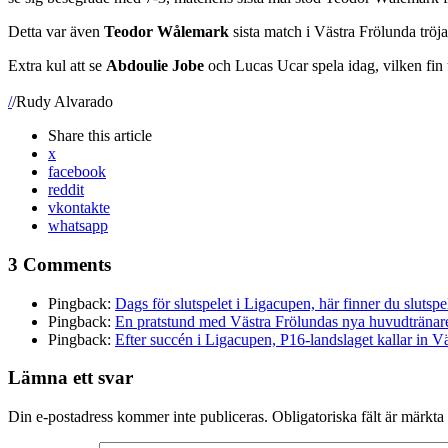
Detta var även
Teodor Wålemark
sista match i Västra Frölunda tröja
Extra kul att se
Abdoulie Jobe
och Lucas Ucar spela idag, vilken fin u
/
/Rudy Alvarado
Share
this article
x
facebook
reddit
vkontakte
whatsapp
3 Comments
Pingback:
Dags för slutspelet i Ligacupen, här finner du sluts
Pingback:
En pratstund med Västra Frölundas nya huvudtränar
Pingback:
Efter succén i Ligacupen, P16-landslaget kallar in 
Lämna ett svar
Din e-postadress kommer inte publiceras.
Obligatoriska fält är märkta