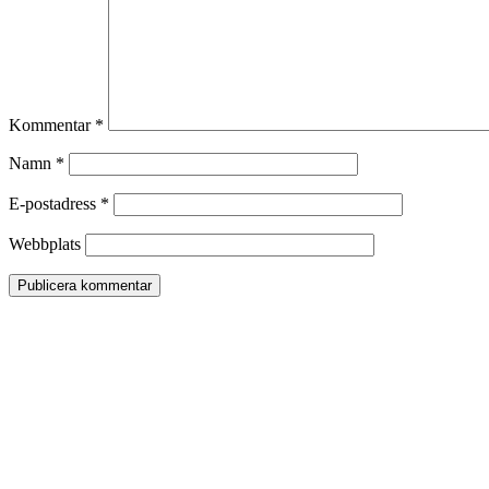
Kommentar
*
Namn
*
E-postadress
*
Webbplats