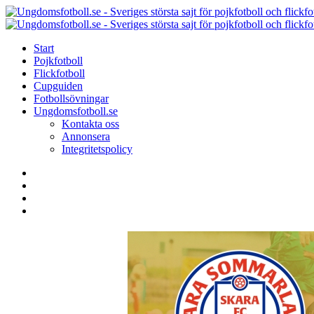
Menu
Search
Menu
Start
Pojkfotboll
Flickfotboll
Cupguiden
Fotbollsövningar
Ungdomsfotboll.se
Kontakta oss
Annonsera
Integritetspolicy
Search