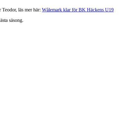
ör Teodor, läs mer här:
Wålemark klar för BK Häckens U19
nästa säsong.