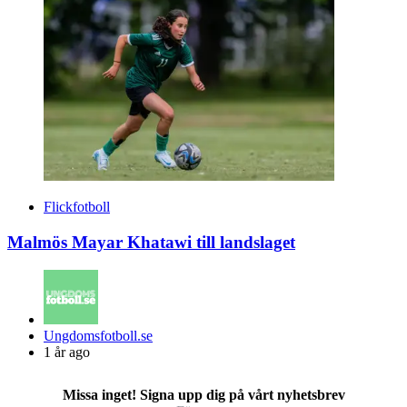
Flickfotboll
Malmös Mayar Khatawi till landslaget
Posted
Ungdomsfotboll.se
by
1 år ago
Missa inget! Signa upp dig på vårt nyhetsbrev