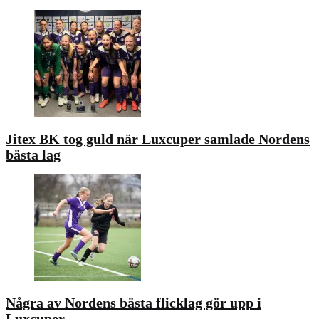
Jitex BK tog guld när Luxcuper samlade Nordens
bästa lag
Några av Nordens bästa flicklag gör upp i
Luxcuper