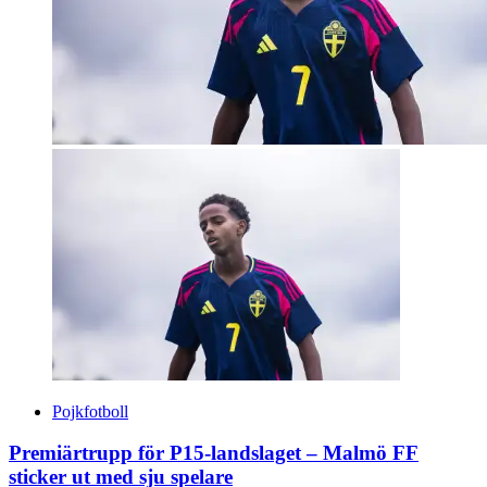
Pojkfotboll
Premiärtrupp för P15-landslaget – Malmö FF
sticker ut med sju spelare