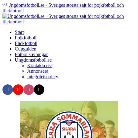
Menu
01
02
03
Search
Menu
U
-
S
Start
s
Pojkfotboll
s
Flickfotboll
f
Cupguiden
p
Fotbollsövningar
o
Ungdomsfotboll.se
f
Kontakta oss
Annonsera
Integritetspolicy
Search