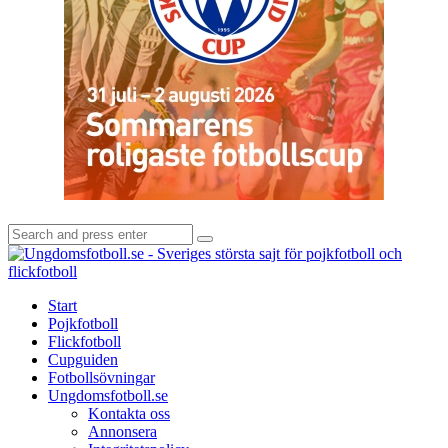
Search
Search
for:
U
-
S
Start
s
Pojkfotboll
s
Flickfotboll
f
Cupguiden
p
Fotbollsövningar
o
Ungdomsfotboll.se
f
Kontakta oss
Annonsera