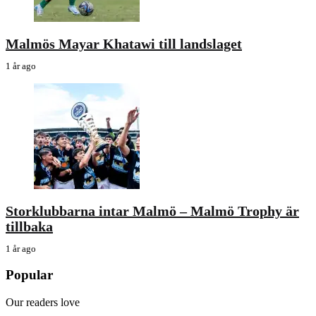
Malmös Mayar Khatawi till landslaget
1 år ago
Storklubbarna intar Malmö – Malmö Trophy är
tillbaka
1 år ago
Popular
Our readers love