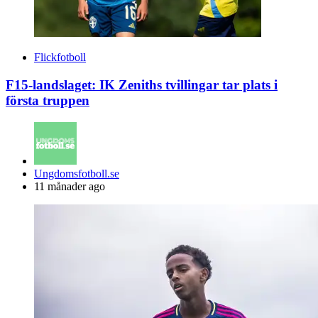
Flickfotboll
F15-landslaget: IK Zeniths tvillingar tar plats i
första truppen
Posted
Ungdomsfotboll.se
by
11 månader ago