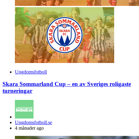
Ungdomsfotboll
Skara Sommarland Cup – en av Sveriges roligaste
turneringar
Posted
Ungdomsfotboll.se
by
4 månader ago