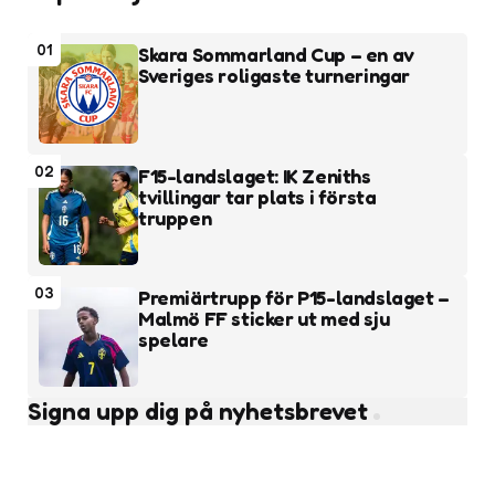
01
Skara Sommarland Cup – en av
Sveriges roligaste turneringar
02
F15-landslaget: IK Zeniths
tvillingar tar plats i första
truppen
03
Premiärtrupp för P15-landslaget –
Malmö FF sticker ut med sju
spelare
Signa upp dig på nyhetsbrevet
Subscribe