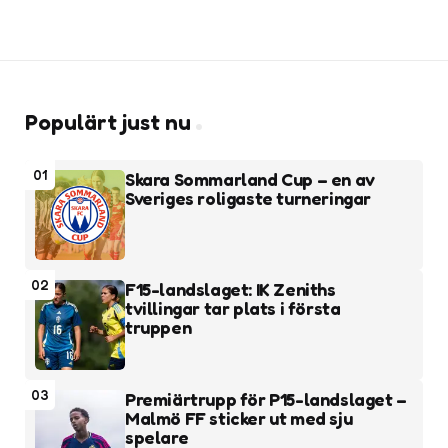
Populärt just nu
01
Skara Sommarland Cup – en av
Sveriges roligaste turneringar
02
F15-landslaget: IK Zeniths
tvillingar tar plats i första
truppen
03
Premiärtrupp för P15-landslaget –
Malmö FF sticker ut med sju
spelare