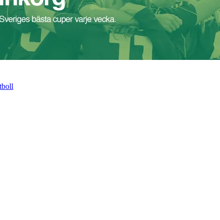
Ungdomsfotboll.se
-
Sveriges
största
sajt
för
pojkfotboll
och
flickfotboll