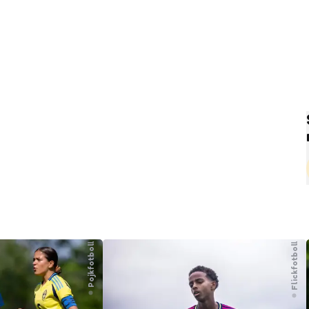
Pojkfotboll
Flickfotboll