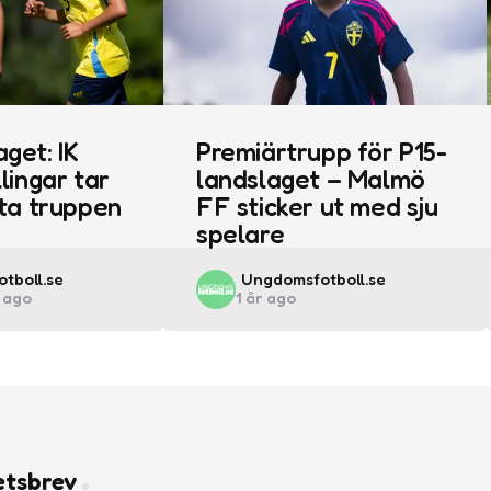
get: IK
Premiärtrupp för P15-
llingar tar
landslaget – Malmö
sta truppen
FF sticker ut med sju
spelare
Posted
tboll.se
Ungdomsfotboll.se
 ago
1 år ago
by
etsbrev