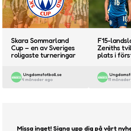
Skara Sommarland
F15-landsla
Cup – en av Sveriges
Zeniths tvi
roligaste turneringar
plats i för
Posted
Posted
Ungdomsfotboll.se
Ungdomsfo
4 månader ago
11 månader
by
by
Missa inget! Signa upp dig på vårt nyh