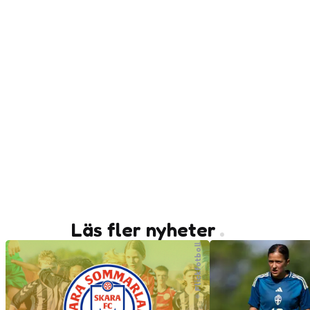
Läs fler nyheter
Flickfotboll