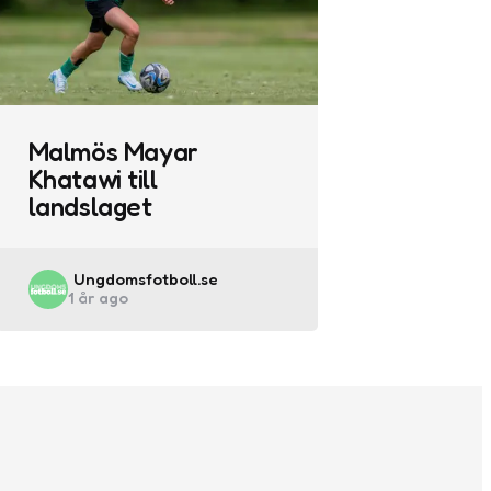
Malmös Mayar
Khatawi till
landslaget
Posted
Ungdomsfotboll.se
1 år ago
by