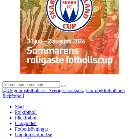
Search
Search
for:
U
-
S
Start
s
Pojkfotboll
s
Flickfotboll
f
Cupguiden
p
Fotbollsövningar
o
Ungdomsfotboll.se
f