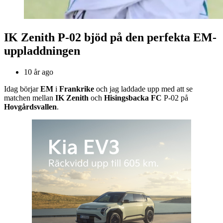
IK Zenith P-02 bjöd på den perfekta EM-
uppladdningen
10 år ago
Idag börjar
EM
i
Frankrike
och jag laddade upp med att se
matchen mellan
IK Zenith
och
Hisingsbacka FC
P-02 på
Hovgårdsvallen
.