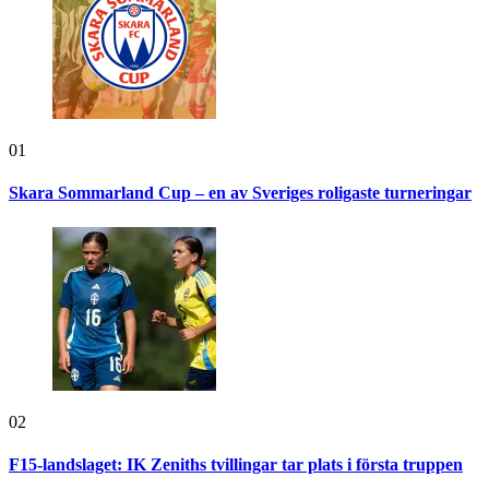
01
Skara Sommarland Cup – en av Sveriges roligaste turneringar
02
F15-landslaget: IK Zeniths tvillingar tar plats i första truppen