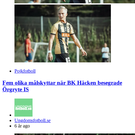
Pojkfotboll
Fem olika målskyttar när BK Häcken besegrade
Örgryte IS
Posted
Ungdomsfotboll.se
by
6 år ago