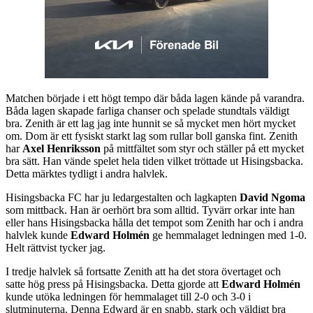
Matchen började i ett högt tempo där båda lagen kände på varandra.
Båda lagen skapade farliga chanser och spelade stundtals väldigt
bra. Zenith är ett lag jag inte hunnit se så mycket men hört mycket
om. Dom är ett fysiskt starkt lag som rullar boll ganska fint. Zenith
har
Axel Henriksson
på mittfältet som styr och ställer på ett mycket
bra sätt. Han vände spelet hela tiden vilket tröttade ut Hisingsbacka.
Detta märktes tydligt i andra halvlek.
Hisingsbacka FC har ju ledargestalten och lagkapten
David Ngoma
som mittback. Han är oerhört bra som alltid. Tyvärr orkar inte han
eller hans Hisingsbacka hålla det tempot som Zenith har och i andra
halvlek kunde
Edward Holmén
ge hemmalaget ledningen med 1-0.
Helt rättvist tycker jag.
I tredje halvlek så fortsatte Zenith att ha det stora övertaget och
satte hög press på Hisingsbacka. Detta gjorde att
Edward Holmén
kunde utöka ledningen för hemmalaget till 2-0 och 3-0 i
slutminuterna. Denna Edward är en snabb, stark och väldigt bra