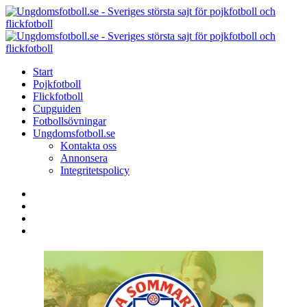
Menu
Search
Menu
U
-
S
Start
s
Pojkfotboll
s
Flickfotboll
f
Cupguiden
p
Fotbollsövningar
o
Ungdomsfotboll.se
f
Kontakta oss
Annonsera
Integritetspolicy
Search