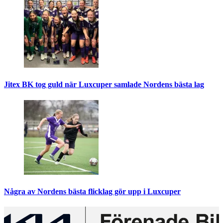
Jitex BK tog guld när Luxcuper samlade Nordens bästa lag
Några av Nordens bästa flicklag gör upp i Luxcuper