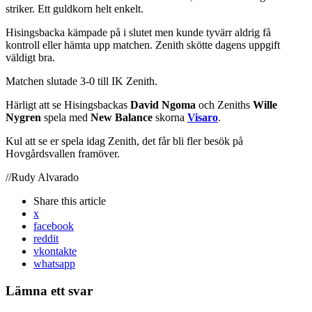
striker. Ett guldkorn helt enkelt.
Hisingsbacka kämpade på i slutet men kunde tyvärr aldrig få
kontroll eller hämta upp matchen. Zenith skötte dagens uppgift
väldigt bra.
Matchen slutade 3-0 till IK Zenith.
Härligt att se Hisingsbackas
David Ngoma
och Zeniths
Wille
Nygren
spela med
New Balance
skorna
Visaro
.
Kul att se er spela idag Zenith, det får bli fler besök på
Hovgårdsvallen framöver.
//Rudy Alvarado
Share
this article
x
facebook
reddit
vkontakte
whatsapp
Lämna ett svar