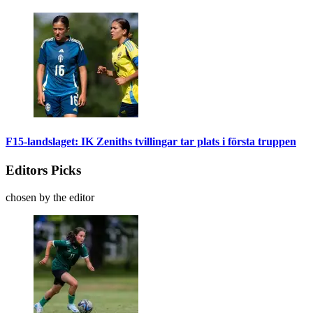
F15-landslaget: IK Zeniths tvillingar tar plats i första truppen
Editors Picks
chosen by the editor