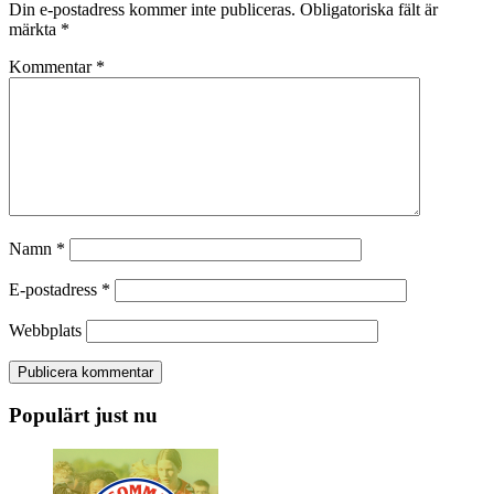
Din e-postadress kommer inte publiceras.
Obligatoriska fält är
märkta
*
Kommentar
*
Namn
*
E-postadress
*
Webbplats
Populärt just nu