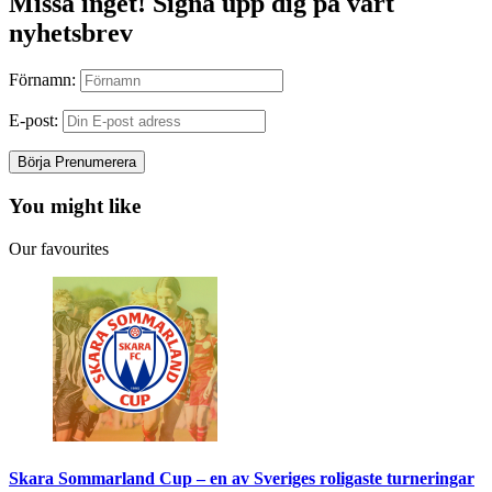
Missa inget! Signa upp dig på vårt
nyhetsbrev
Förnamn:
E-post:
You might like
Our favourites
Skara Sommarland Cup – en av Sveriges roligaste turneringar