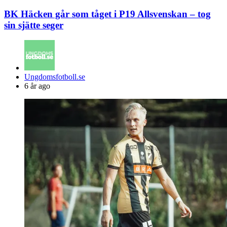
BK Häcken går som tåget i P19 Allsvenskan – tog
sin sjätte seger
Posted
Ungdomsfotboll.se
by
6 år ago